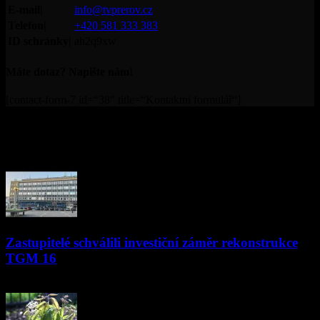
E-mail|
info@tvprerov.cz
Telefon|
+420 581 333 383
ID schránky|
ah2q9xw
Máte dotaz? Napište nám!
[contact-form-7 id=“38″ title=“Kontaktní formulář“]
© Televize Přerov s.r.o. | 2019 | Orgánem dohledu nad
provozováním televizního vysílání je Rada pro rozhlasové a
televizní vysílání.
PŘEČTĚTE SI
Zastupitelé schválili investiční záměr rekonstrukce
TGM 16
13.04.2023