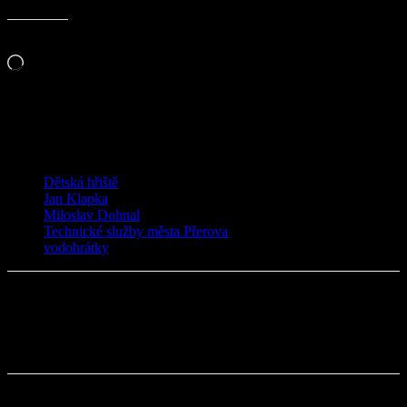
Líbí se mi to:
Načítání…
Související
TAGY
Dětská hřiště
Jan Klapka
Miloslav Dohnal
Technické služby města Přerova
vodohrátky