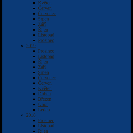
Květen
Červen
Červenec
Srpen
Září
Říjen
Listopad
Prosinec
2019
Prosinec
Listopad
Říjen
Září
Srpen
Červenec
Červen
Květen
Duben
Březen
Únor
Leden
2018
Prosinec
Listopad
Říjen