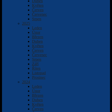
Duben
Květen
Červen
Červenec
Srpen
2025
Leden
Únor
Březen
Duben
Květen
Červen
Červenec
Srpen
Září
Říjen
Listopad
Prosinec
2024
Leden
Únor
Březen
Duben
Květen
Červen