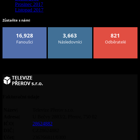
Prosinec 2017
Listopad 2017
Zůstaňte s námi
16,928
3,663
821
Fanoušci
Následovníci
Odběratelé
Fakturační údaje
Název|
Televize Přerov s.r.o.
Adresa|
U Bečvy 2883/2, Přerov, 750 02
IČO|
28624882
DIČ|
CZ28624882
Účet|
236766811/0300