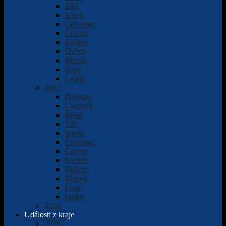
Září
Srpen
Červenec
Červen
Květen
Duben
Březen
Únor
Leden
2017
Prosinec
Listopad
Říjen
Září
Srpen
Červenec
Červen
Květen
Duben
Březen
Únor
Leden
2016
Události z kraje
2026