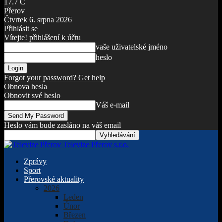
17.7
C
Přerov
Čtvrtek 6. srpna 2026
Přihlásit se
Vítejte! přihlášení k účtu
vaše uživatelské jméno
heslo
Forgot your password? Get help
Obnova hesla
Obnovit své heslo
Váš e-mail
Heslo vám bude zasláno na váš email
Televize Přerov s.r.o.
Zprávy
Sport
Přerovské aktuality
2026
Leden
Únor
Březen