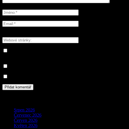
Please enter your comment!
Please enter your name here
You have entered an incorrect email address!
Please enter your email address here
Save my name, email, and website in this browser for the next
time I comment.
Informujte mě o nových komentářích e-mailem.
Informujte mě o nových příspěvcích e-mailem.
Archivy
Srpen 2026
Červenec 2026
Červen 2026
Květen 2026