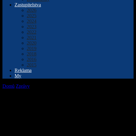
Zastupitelstva
2026
2025
2024
2023
2022
2021
2020
2019
2018
2016
2015
Reklama
My
Domů
Zprávy
V Přerově vznikají další vodohrátky