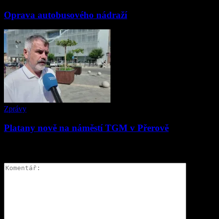
Oprava autobusového nádraží
Zprávy
Platany nově na náměstí TGM v Přerově
ZANECHAT ODPOVĚĎ