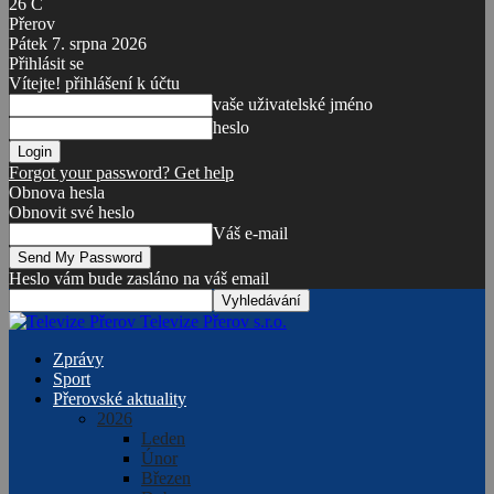
26
C
Přerov
Pátek 7. srpna 2026
Přihlásit se
Vítejte! přihlášení k účtu
vaše uživatelské jméno
heslo
Forgot your password? Get help
Obnova hesla
Obnovit své heslo
Váš e-mail
Heslo vám bude zasláno na váš email
Televize Přerov s.r.o.
Zprávy
Sport
Přerovské aktuality
2026
Leden
Únor
Březen