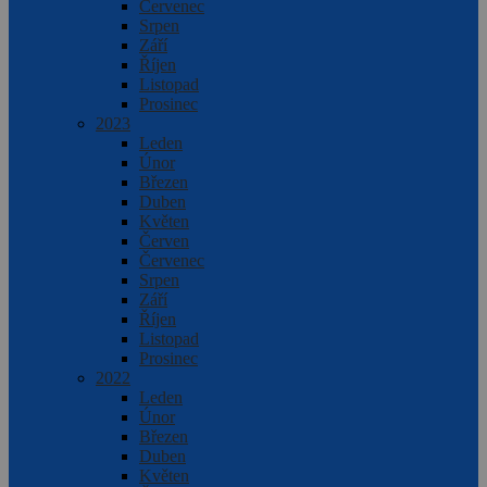
Červenec
Srpen
Září
Říjen
Listopad
Prosinec
2023
Leden
Únor
Březen
Duben
Květen
Červen
Červenec
Srpen
Září
Říjen
Listopad
Prosinec
2022
Leden
Únor
Březen
Duben
Květen