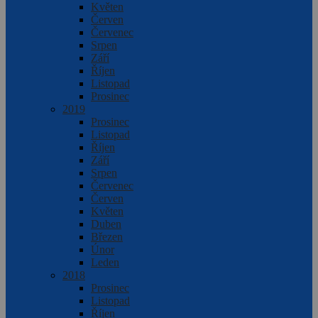
Květen
Červen
Červenec
Srpen
Září
Říjen
Listopad
Prosinec
2019
Prosinec
Listopad
Říjen
Září
Srpen
Červenec
Červen
Květen
Duben
Březen
Únor
Leden
2018
Prosinec
Listopad
Říjen