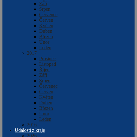
Září
Srpen
Červenec
Červen
Květen
Duben
Březen
Únor
Leden
2017
Prosinec
Listopad
Říjen
Září
Srpen
Červenec
Červen
Květen
Duben
Březen
Únor
Leden
2016
Události z kraje
2026