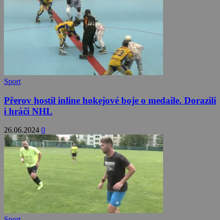
Sport
Přerov hostil inline hokejové boje o medaile. Dorazili
i hráči NHL
26.06.2024
0
Sport