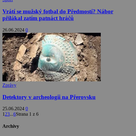
Vrátí se mužský fotbal do Předmostí? Nábor
přilákal zatím patnáct hráčů
26.06.2024
0
Zprávy
Detektory v archeologii na Přerovsku
25.06.2024
0
1
2
3
...
6
Strana 1 z 6
Archivy