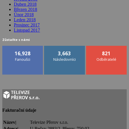
Duben 2018
Březen 2018
Únor 2018
Leden 2018
Prosinec 2017
Listopad 2017
Zůstaňte s námi
16,928
3,663
821
Fanoušci
Následovníci
Odběratelé
Fakturační údaje
Název|
Televize Přerov s.r.o.
Adresa|
U Bečvy 2883/2, Přerov, 750 02