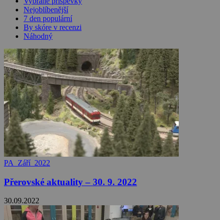
Vybrané příspěvky
Nejoblíbenější
7 den populární
By skóre v recenzi
Náhodný
PA_Září_2022
Přerovské aktuality – 30. 9. 2022
30.09.2022