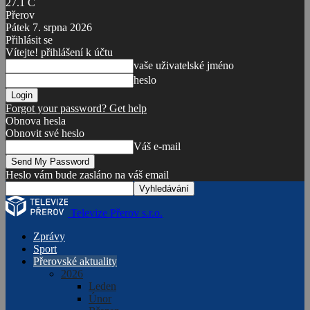
27.1
C
Přerov
Pátek 7. srpna 2026
Přihlásit se
Vítejte! přihlášení k účtu
vaše uživatelské jméno
heslo
Forgot your password? Get help
Obnova hesla
Obnovit své heslo
Váš e-mail
Heslo vám bude zasláno na váš email
Televize Přerov s.r.o.
Zprávy
Sport
Přerovské aktuality
2026
Leden
Únor