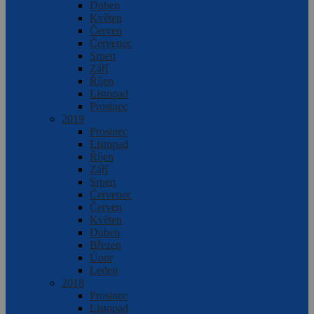
Duben
Květen
Červen
Červenec
Srpen
Září
Říjen
Listopad
Prosinec
2019
Prosinec
Listopad
Říjen
Září
Srpen
Červenec
Červen
Květen
Duben
Březen
Únor
Leden
2018
Prosinec
Listopad