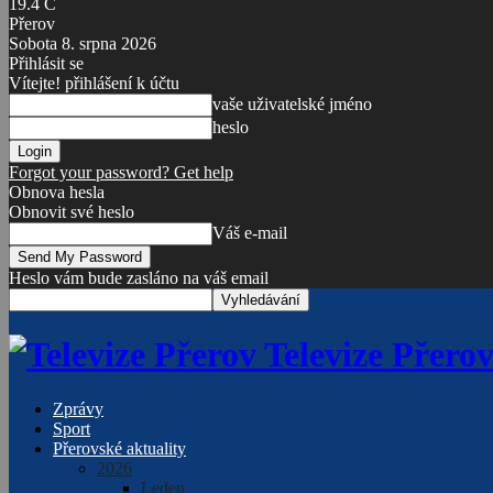
19.4
C
Přerov
Sobota 8. srpna 2026
Přihlásit se
Vítejte! přihlášení k účtu
vaše uživatelské jméno
heslo
Forgot your password? Get help
Obnova hesla
Obnovit své heslo
Váš e-mail
Heslo vám bude zasláno na váš email
Televize Přerov 
Zprávy
Sport
Přerovské aktuality
2026
Leden