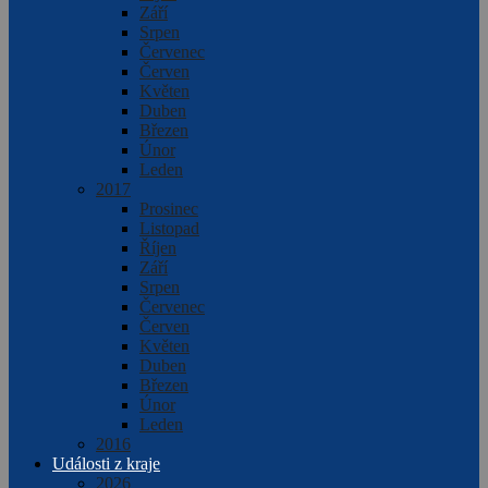
Září
Srpen
Červenec
Červen
Květen
Duben
Březen
Únor
Leden
2017
Prosinec
Listopad
Říjen
Září
Srpen
Červenec
Červen
Květen
Duben
Březen
Únor
Leden
2016
Události z kraje
2026