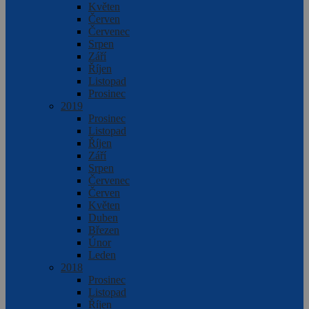
Květen
Červen
Červenec
Srpen
Září
Říjen
Listopad
Prosinec
2019
Prosinec
Listopad
Říjen
Září
Srpen
Červenec
Červen
Květen
Duben
Březen
Únor
Leden
2018
Prosinec
Listopad
Říjen