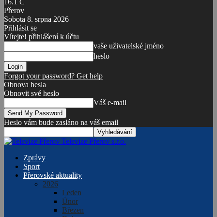
16.1
C
Přerov
Sobota 8. srpna 2026
Přihlásit se
Vítejte! přihlášení k účtu
vaše uživatelské jméno
heslo
Forgot your password? Get help
Obnova hesla
Obnovit své heslo
Váš e-mail
Heslo vám bude zasláno na váš email
Televize Přerov s.r.o.
Zprávy
Sport
Přerovské aktuality
2026
Leden
Únor
Březen