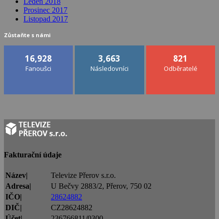
Leden 2018
Prosinec 2017
Listopad 2017
Zůstaňte s námi
16,928
3,663
821
Fanoušci
Následovníci
Odběratelé
Fakturační údaje
Název|
Televize Přerov s.r.o.
Adresa|
U Bečvy 2883/2, Přerov, 750 02
IČO|
28624882
DIČ|
CZ28624882
Účet|
236766811/0300