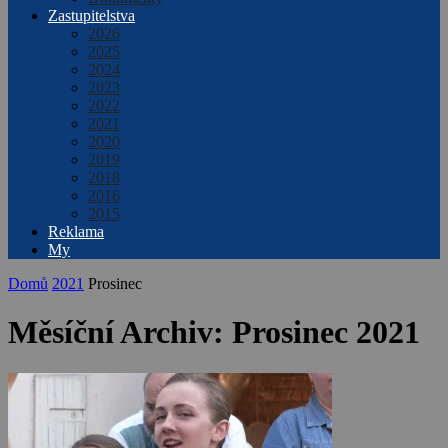
Zastupitelstva
2026
2025
2024
2023
2022
2021
2020
2019
2018
2016
2015
Reklama
My
Domů
2021
Prosinec
Měsíční Archiv: Prosinec 2021