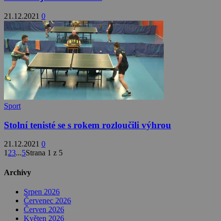
21.12.2021
0
Sport
Stolní tenisté se s rokem rozloučili výhrou
21.12.2021
0
1
2
3
...
5
Strana 1 z 5
Archivy
Srpen 2026
Červenec 2026
Červen 2026
Květen 2026