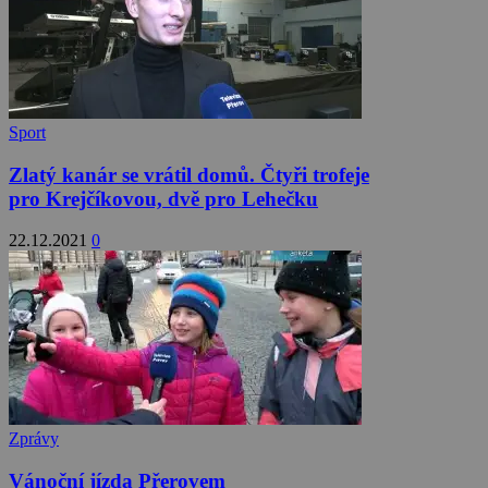
Sport
Zlatý kanár se vrátil domů. Čtyři trofeje
pro Krejčíkovou, dvě pro Lehečku
22.12.2021
0
Zprávy
Vánoční jízda Přerovem