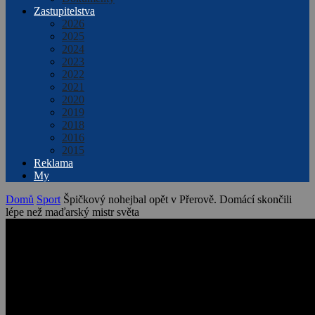
Zastupitelstva
2026
2025
2024
2023
2022
2021
2020
2019
2018
2016
2015
Reklama
My
Domů
Sport
Špičkový nohejbal opět v Přerově. Domácí skončili
lépe než maďarský mistr světa