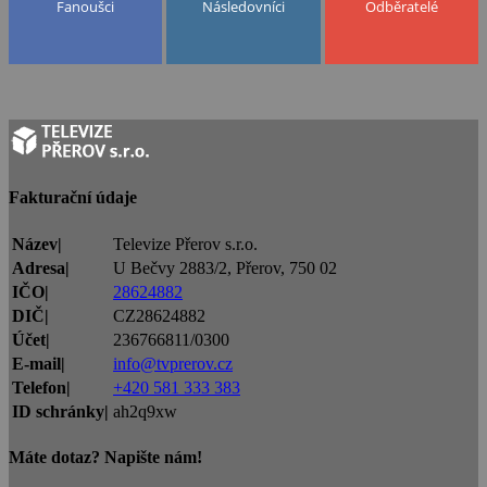
Fanoušci
Následovníci
Odběratelé
Fakturační údaje
Název|
Televize Přerov s.r.o.
Adresa|
U Bečvy 2883/2, Přerov, 750 02
IČO|
28624882
DIČ|
CZ28624882
Účet|
236766811/0300
E-mail|
info@tvprerov.cz
Telefon|
+420 581 333 383
ID schránky|
ah2q9xw
Máte dotaz? Napište nám!