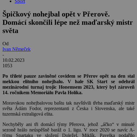
Sport
Špičkový nohejbal opět v Přerově.
Domácí skončili lépe než maďarský mistr
světa
Od
Ivan Němeček
-
10.02.2023
1053
Po tříleté pauze zaviněné covidem se Přerov opět na den stal
mekkou elitního nohejbalu. V hale SK Start se odehrál
mezinárodní turnaj trojic Honemsem 2023, který byl zároveň
14. ročníkem Memoriálu Pavla Holíka.
Moravskou nohejbalovou baštu tak navštívili třeba maďarský mistr
světa Ádám Fodor, reprezentanti z Česka i Slovenska, ale také
tuzemská extraligová elita.
Nechyběly ani tři domácí týmy Přerova, jehož „áčko“ v minulé
sezoně hrálo neúspěšně baráž o 1. ligu. V roce 2020 se navíc A-
týmu Spartaku ve složení Doležel, Miklík, Pavelka podařilo