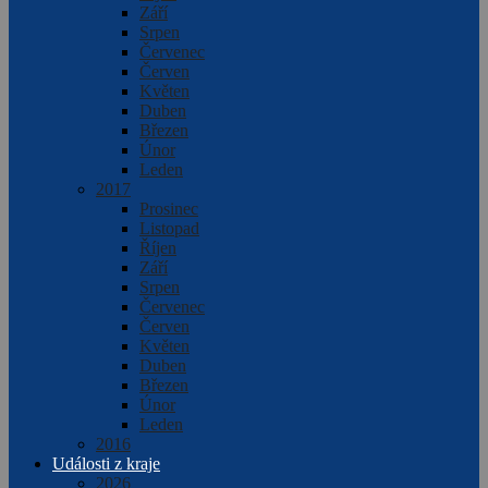
Září
Srpen
Červenec
Červen
Květen
Duben
Březen
Únor
Leden
2017
Prosinec
Listopad
Říjen
Září
Srpen
Červenec
Červen
Květen
Duben
Březen
Únor
Leden
2016
Události z kraje
2026