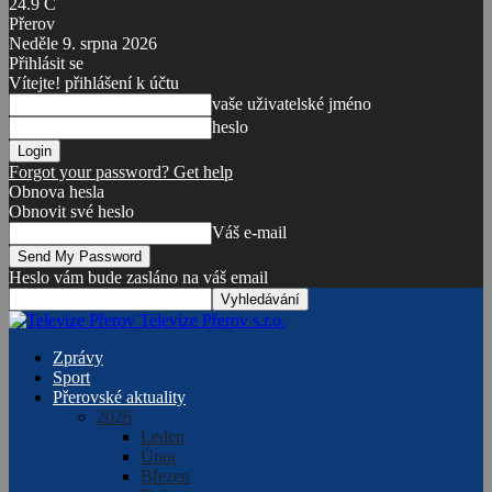
24.9
C
Přerov
Neděle 9. srpna 2026
Přihlásit se
Vítejte! přihlášení k účtu
vaše uživatelské jméno
heslo
Forgot your password? Get help
Obnova hesla
Obnovit své heslo
Váš e-mail
Heslo vám bude zasláno na váš email
Televize Přerov s.r.o.
Zprávy
Sport
Přerovské aktuality
2026
Leden
Únor
Březen