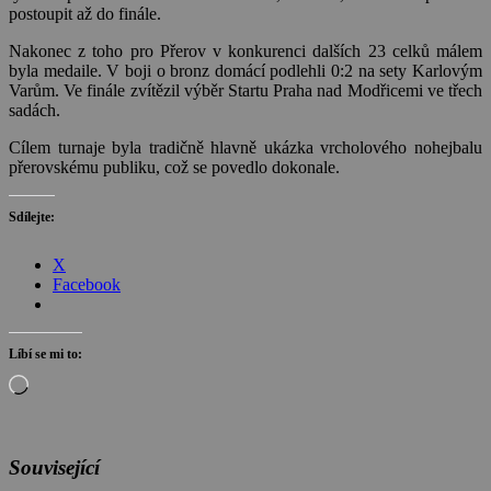
postoupit až do finále.
Nakonec z toho pro Přerov v konkurenci dalších 23 celků málem
byla medaile. V boji o bronz domácí podlehli 0:2 na sety Karlovým
Varům. Ve finále zvítězil výběr Startu Praha nad Modřicemi ve třech
sadách.
Cílem turnaje byla tradičně hlavně ukázka vrcholového nohejbalu
přerovskému publiku, což se povedlo dokonale.
Sdílejte:
X
Facebook
Líbí se mi to:
Načítání…
Související