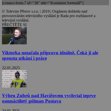
[contact-form-7 id=“38″ title=“Kontaktní formulář“]
© Televize Přerov s.r.o. | 2019 | Orgánem dohledu nad
provozováním televizního vysílání je Rada pro rozhlasové a
televizní vysílání.
PŘEČTĚTE SI
Viktorka nezačala přípravu ideálně. Čeká ji ale
spousta utkání i práce
22.01.2025
Výhru Zubrů nad Havířovem vychytal teprve
osmnáctiletý gólman Postava
24.01.2021