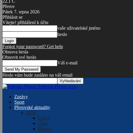
22.1
C
Přerov
Pátek 7. srpna 2026
Přihlásit se
Vítejte! přihlášení k účtu
vaše uživatelské jméno
heslo
Forgot your password? Get help
Obnova hesla
Obnovit své heslo
Váš e-mail
Heslo vám bude zasláno na váš email
Televize Přerov s.r.o.
Zprávy
Sport
Přerovské aktuality
2026
Leden
Únor
Březen