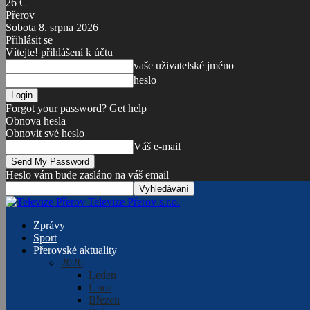
26
C
Přerov
Sobota 8. srpna 2026
Přihlásit se
Vítejte! přihlášení k účtu
vaše uživatelské jméno
heslo
Forgot your password? Get help
Obnova hesla
Obnovit své heslo
Váš e-mail
Heslo vám bude zasláno na váš email
Televize Přerov s.r.o.
Zprávy
Sport
Přerovské aktuality
2026
Leden
Únor
Březen