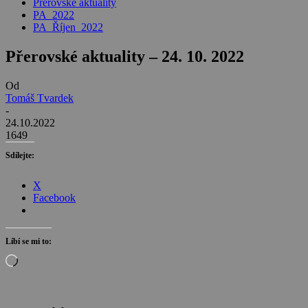
Přerovské aktuality
PA_2022
PA_Říjen_2022
Přerovské aktuality – 24. 10. 2022
Od
Tomáš Tvardek
-
24.10.2022
1649
Sdílejte:
X
Facebook
Líbí se mi to:
Načítání…