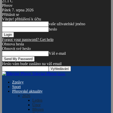
21.1
C
Přerov
Pátek 7. srpna 2026
Přihlásit se
Vítejte! přihlášení k účtu
vaše uživatelské jméno
heslo
Forgot your password? Get help
Obnova hesla
Obnovit své heslo
Váš e-mail
Heslo vám bude zasláno na váš email
Televize Přerov s.r.o.
Zprávy
Sport
Přerovské aktuality
2026
Leden
Únor
Březen