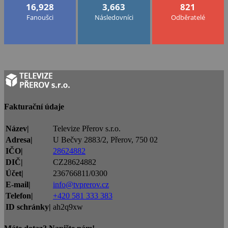
16,928
3,663
821
Fanoušci
Následovníci
Odběratelé
Fakturační údaje
Název|
Televize Přerov s.r.o.
Adresa|
U Bečvy 2883/2, Přerov, 750 02
IČO|
28624882
DIČ|
CZ28624882
Účet|
236766811/0300
E-mail|
info@tvprerov.cz
Telefon|
+420 581 333 383
ID schránky|
ah2q9xw