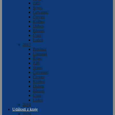
Září
Srpen
Červenec
Červen
Květen
Duben
Březen
Únor
Leden
2017
Prosinec
Listopad
Říjen
Září
Srpen
Červenec
Červen
Květen
Duben
Březen
Únor
Leden
2016
Události z kraje
2026