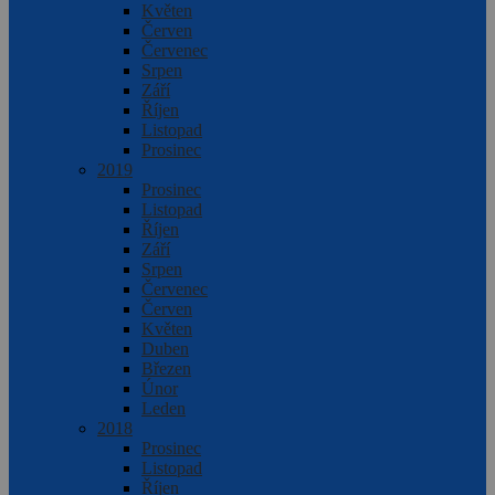
Květen
Červen
Červenec
Srpen
Září
Říjen
Listopad
Prosinec
2019
Prosinec
Listopad
Říjen
Září
Srpen
Červenec
Červen
Květen
Duben
Březen
Únor
Leden
2018
Prosinec
Listopad
Říjen