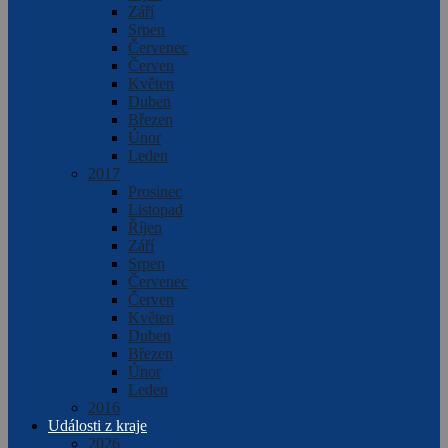
Září
Srpen
Červenec
Červen
Květen
Duben
Březen
Únor
Leden
2017
Prosinec
Listopad
Říjen
Září
Srpen
Červenec
Červen
Květen
Duben
Březen
Únor
Leden
2016
Události z kraje
2026