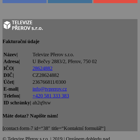
Fakturační údaje
Název|
Televize Přerov s.r.o.
Adresa|
U Bečvy 2883/2, Přerov, 750 02
IČO|
28624882
DIČ|
CZ28624882
Účet|
236766811/0300
E-mail|
info@tvprerov.cz
Telefon|
+420 581 333 383
ID schránky|
ah2q9xw
Máte dotaz? Napište nám!
[contact-form-7 id=“38″ title=“Kontaktní formulář“]
© Televize Přerov s.r.o. | 2019 | Orgánem dohledu nad