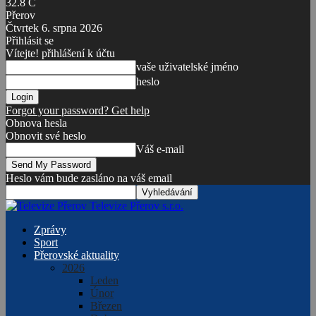
32.8
C
Přerov
Čtvrtek 6. srpna 2026
Přihlásit se
Vítejte! přihlášení k účtu
vaše uživatelské jméno
heslo
Forgot your password? Get help
Obnova hesla
Obnovit své heslo
Váš e-mail
Heslo vám bude zasláno na váš email
Televize Přerov s.r.o.
Zprávy
Sport
Přerovské aktuality
2026
Leden
Únor
Březen