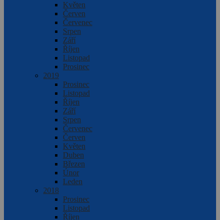
Květen
Červen
Červenec
Srpen
Září
Říjen
Listopad
Prosinec
2019
Prosinec
Listopad
Říjen
Září
Srpen
Červenec
Červen
Květen
Duben
Březen
Únor
Leden
2018
Prosinec
Listopad
Říjen