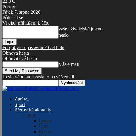
22.3
C
Přerov
Pátek 7. srpna 2026
Přihlásit se
Vítejte! přihlášení k účtu
vaše uživatelské jméno
heslo
Forgot your password? Get help
Obnova hesla
Obnovit své heslo
Váš e-mail
Heslo vám bude zasláno na váš email
Televize Přerov s.r.o.
Zprávy
Sport
Přerovské aktuality
2026
Leden
Únor
Březen