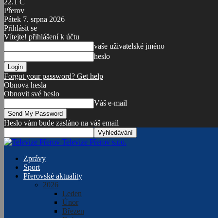
22.1
C
Přerov
Pátek 7. srpna 2026
Přihlásit se
Vítejte! přihlášení k účtu
vaše uživatelské jméno
heslo
Forgot your password? Get help
Obnova hesla
Obnovit své heslo
Váš e-mail
Heslo vám bude zasláno na váš email
Televize Přerov s.r.o.
Zprávy
Sport
Přerovské aktuality
2026
Leden
Únor
Březen