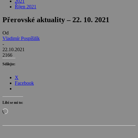
2021
Říjen 2021
Přerovské aktuality – 22. 10. 2021
Od
Vladimír Pospíšilík
-
22.10.2021
2166
Sdílejte:
X
Facebook
Líbí se mi to:
Načítání…