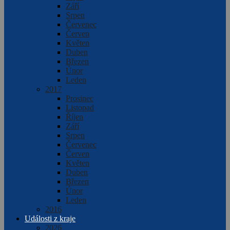
Září
Srpen
Červenec
Červen
Květen
Duben
Březen
Únor
Leden
2017
Prosinec
Listopad
Říjen
Září
Srpen
Červenec
Červen
Květen
Duben
Březen
Únor
Leden
2016
Události z kraje
2026