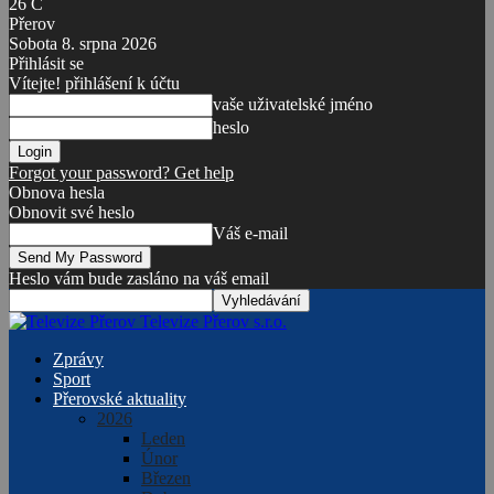
26
C
Přerov
Sobota 8. srpna 2026
Přihlásit se
Vítejte! přihlášení k účtu
vaše uživatelské jméno
heslo
Forgot your password? Get help
Obnova hesla
Obnovit své heslo
Váš e-mail
Heslo vám bude zasláno na váš email
Televize Přerov s.r.o.
Zprávy
Sport
Přerovské aktuality
2026
Leden
Únor
Březen