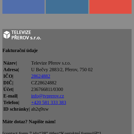
Fakturační údaje
Název|
Televize Přerov s.r.o.
Adresa|
U Bečvy 2883/2, Přerov, 750 02
IČO|
28624882
DIČ|
CZ28624882
Účet|
236766811/0300
E-mail|
info@tvprerov.cz
Telefon|
+420 581 333 383
ID schránky|
ah2q9xw
Máte dotaz? Napište nám!
[contact-form-7 id=“38″ title=“Kontaktní formulář“]