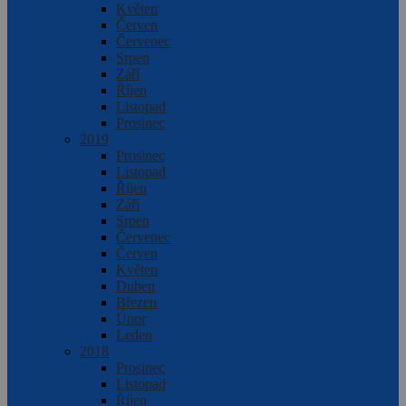
Květen
Červen
Červenec
Srpen
Září
Říjen
Listopad
Prosinec
2019
Prosinec
Listopad
Říjen
Září
Srpen
Červenec
Červen
Květen
Duben
Březen
Únor
Leden
2018
Prosinec
Listopad
Říjen