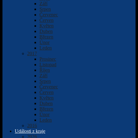
Září
Srpen
Červenec
Červen
Květen
Duben
Březen
Únor
Leden
2017
Prosinec
Listopad
Říjen
Září
Srpen
Červenec
Červen
Květen
Duben
Březen
Únor
Leden
2016
Události z kraje
2026