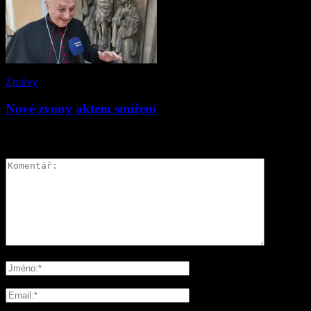
Zprávy
Nové zvony aktem smíření
ZANECHAT ODPOVĚĎ
Please enter your comment!
Please enter your name here
You have entered an incorrect email address!