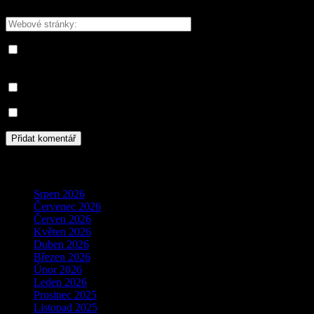
Please enter your email address here
Save my name, email, and website in this browser for the next
time I comment.
Informujte mě o nových komentářích e-mailem.
Informujte mě o nových příspěvcích e-mailem.
Archivy
Srpen 2026
Červenec 2026
Červen 2026
Květen 2026
Duben 2026
Březen 2026
Únor 2026
Leden 2026
Prosinec 2025
Listopad 2025