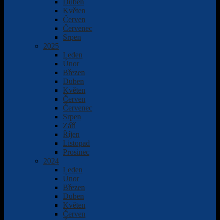
Duben
Květen
Červen
Červenec
Srpen
2025
Leden
Únor
Březen
Duben
Květen
Červen
Červenec
Srpen
Září
Říjen
Listopad
Prosinec
2024
Leden
Únor
Březen
Duben
Květen
Červen