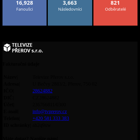
16,928
3,663
821
Fanoušci
Následovníci
Odběratelé
Fakturační údaje
Název|
Televize Přerov s.r.o.
Adresa|
U Bečvy 2883/2, Přerov, 750 02
IČO|
28624882
DIČ|
CZ28624882
Účet|
236766811/0300
E-mail|
info@tvprerov.cz
Telefon|
+420 581 333 383
ID schránky|
ah2q9xw
Máte dotaz? Napište nám!