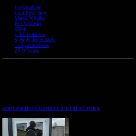
TAGY
Jan Graubner
Josef Rosenberg
Marek Poštulka
Petr Měřínský
SDM
setkání mládeže
Světový den mládeže
TJ Spartak Přerov
ZŠ U Tenisu
SOUVISEJÍCÍ ČLÁNKY
VÍCE OD AUTORA