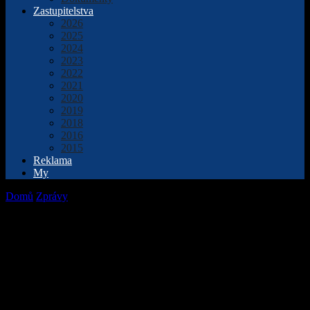
Zastupitelstva
2026
2025
2024
2023
2022
2021
2020
2019
2018
2016
2015
Reklama
My
Domů
Zprávy
V Přerově se v sobotu setkali mladí křesťané