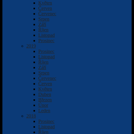
Květen
Červen
Červenec
Srpen
Září
Říjen
Listopad
Prosinec
2019
Prosinec
Listopad
Říjen
Září
Srpen
Červenec
Červen
Květen
Duben
Březen
Únor
Leden
2018
Prosinec
Listopad
Říjen