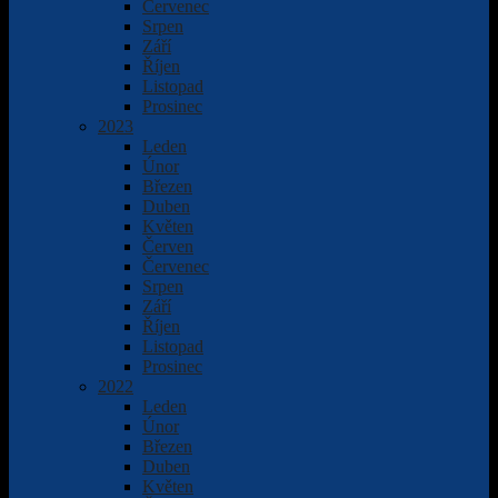
Červenec
Srpen
Září
Říjen
Listopad
Prosinec
2023
Leden
Únor
Březen
Duben
Květen
Červen
Červenec
Srpen
Září
Říjen
Listopad
Prosinec
2022
Leden
Únor
Březen
Duben
Květen