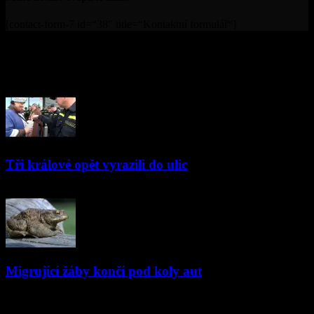
[contact-form-7 id=“38″ title=“Kontaktní formulář“]
© Televize Přerov s.r.o. | 2019 | Orgánem dohledu nad
provozováním televizního vysílání je Rada pro rozhlasové a
televizní vysílání.
PŘEČTĚTE SI
Tři králové opět vyrazili do ulic
09.01.2023
Migrující žáby končí pod koly aut
29.03.2023