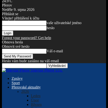
24.9
C
Přerov
Neděle 9. srpna 2026
Přihlásit se
Vítejte! přihlášení k účtu
vaše uživatelské jméno
heslo
Forgot your password? Get help
Obnova hesla
Obnovit své heslo
Váš e-mail
Heslo vám bude zasláno na váš email
Televize Přerov s.r.o.
Zprávy
Sport
Přerovské aktuality
2026
Leden
Únor
Březen