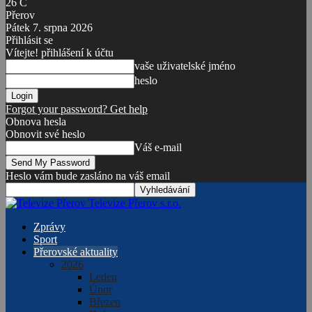
26
C
Přerov
Pátek 7. srpna 2026
Přihlásit se
Vítejte! přihlášení k účtu
vaše uživatelské jméno
heslo
Forgot your password? Get help
Obnova hesla
Obnovit své heslo
Váš e-mail
Heslo vám bude zasláno na váš email
Televize Přerov s.r.o.
Zprávy
Sport
Přerovské aktuality
2026
Leden
Únor
Březen