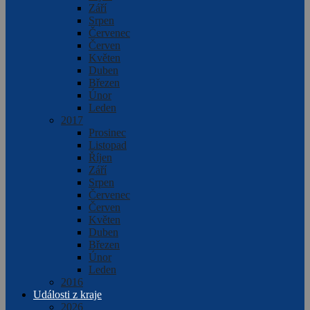
Září
Srpen
Červenec
Červen
Květen
Duben
Březen
Únor
Leden
2017
Prosinec
Listopad
Říjen
Září
Srpen
Červenec
Červen
Květen
Duben
Březen
Únor
Leden
2016
Události z kraje
2026