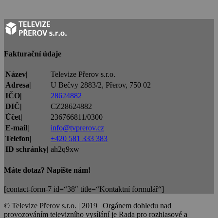
Fakturační údaje
Název|
Televize Přerov s.r.o.
Adresa|
U Bečvy 2883/2, Přerov, 750 02
IČO|
28624882
DIČ|
CZ28624882
Účet|
236766811/0300
E-mail|
info@tvprerov.cz
Telefon|
+420 581 333 383
ID schránky|
ah2q9xw
Máte dotaz? Napište nám!
[contact-form-7 id=“38″ title=“Kontaktní formulář“]
© Televize Přerov s.r.o. | 2019 | Orgánem dohledu nad
provozováním televizního vysílání je Rada pro rozhlasové a