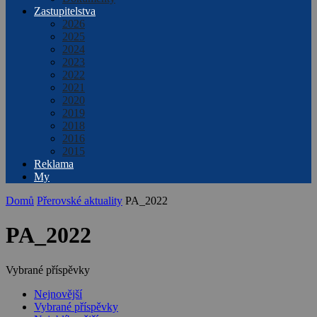
Zastupitelstva
2026
2025
2024
2023
2022
2021
2020
2019
2018
2016
2015
Reklama
My
Domů
Přerovské aktuality
PA_2022
PA_2022
Vybrané příspěvky
Nejnovější
Vybrané příspěvky