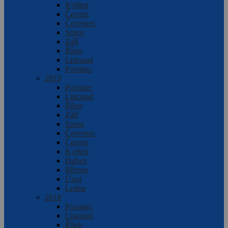
Květen
Červen
Červenec
Srpen
Září
Říjen
Listopad
Prosinec
2019
Prosinec
Listopad
Říjen
Září
Srpen
Červenec
Červen
Květen
Duben
Březen
Únor
Leden
2018
Prosinec
Listopad
Říjen