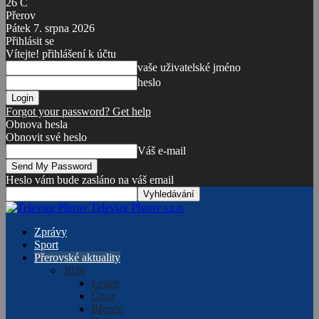
26
C
Přerov
Pátek 7. srpna 2026
Přihlásit se
Vítejte! přihlášení k účtu
vaše uživatelské jméno
heslo
Forgot your password? Get help
Obnova hesla
Obnovit své heslo
Váš e-mail
Heslo vám bude zasláno na váš email
Televize Přerov s.r.o.
Zprávy
Sport
Přerovské aktuality
2026
Leden
Únor
Březen