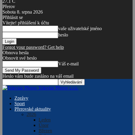
27.1
C
Přerov
Sobota 8. srpna 2026
Přihlásit se
Vítejte! přihlášení k účtu
vaše uživatelské jméno
heslo
Forgot your password? Get help
Obnova hesla
Obnovit své heslo
Váš e-mail
Heslo vám bude zasláno na váš email
Televize Přerov s.r.o.
Zprávy
Sport
Přerovské aktuality
2026
Leden
Únor
Březen