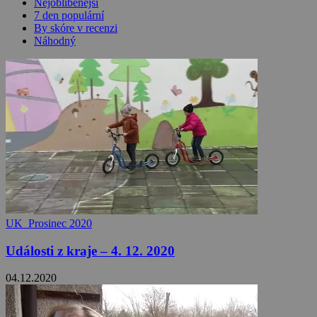
Nejoblíbenější
7 den populární
By skóre v recenzi
Náhodný
UK_Prosinec 2020
Události z kraje – 4. 12. 2020
04.12.2020