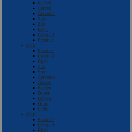
Květen
Červen
Červenec
Srpen
Září
Říjen
Listopad
Prosinec
2019
Prosinec
Listopad
Říjen
Září
Srpen
Červenec
Červen
Květen
Duben
Březen
Únor
Leden
2018
Prosinec
Listopad
Říjen