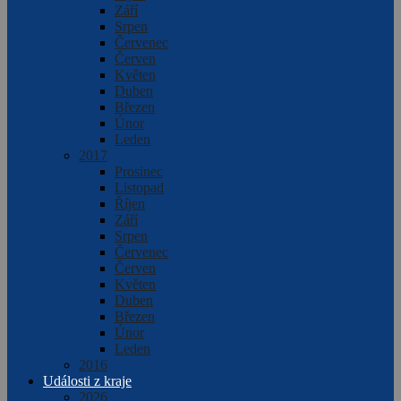
Září
Srpen
Červenec
Červen
Květen
Duben
Březen
Únor
Leden
2017
Prosinec
Listopad
Říjen
Září
Srpen
Červenec
Červen
Květen
Duben
Březen
Únor
Leden
2016
Události z kraje
2026