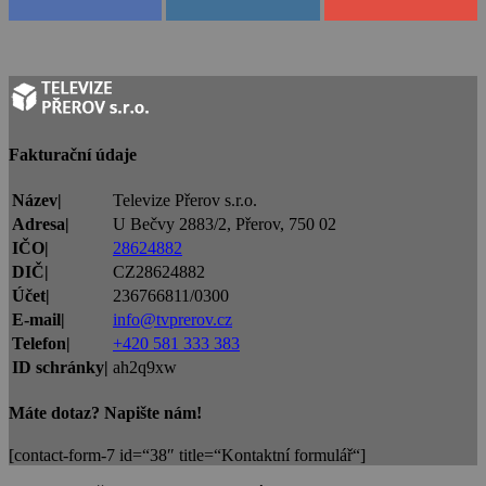
Fakturační údaje
Název|
Televize Přerov s.r.o.
Adresa|
U Bečvy 2883/2, Přerov, 750 02
IČO|
28624882
DIČ|
CZ28624882
Účet|
236766811/0300
E-mail|
info@tvprerov.cz
Telefon|
+420 581 333 383
ID schránky|
ah2q9xw
Máte dotaz? Napište nám!
[contact-form-7 id=“38″ title=“Kontaktní formulář“]