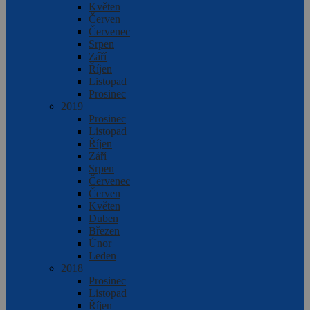
Květen
Červen
Červenec
Srpen
Září
Říjen
Listopad
Prosinec
2019
Prosinec
Listopad
Říjen
Září
Srpen
Červenec
Červen
Květen
Duben
Březen
Únor
Leden
2018
Prosinec
Listopad
Říjen