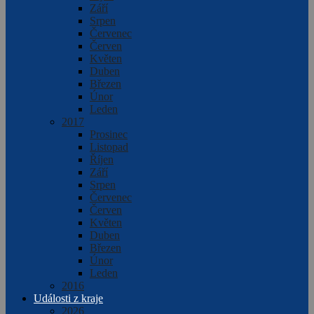
Září
Srpen
Červenec
Červen
Květen
Duben
Březen
Únor
Leden
2017
Prosinec
Listopad
Říjen
Září
Srpen
Červenec
Červen
Květen
Duben
Březen
Únor
Leden
2016
Události z kraje
2026