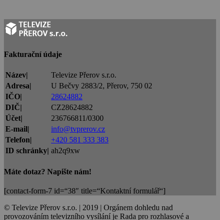
Fakturační údaje
Název|
Televize Přerov s.r.o.
Adresa|
U Bečvy 2883/2, Přerov, 750 02
IČO|
28624882
DIČ|
CZ28624882
Účet|
236766811/0300
E-mail|
info@tvprerov.cz
Telefon|
+420 581 333 383
ID schránky|
ah2q9xw
Máte dotaz? Napište nám!
[contact-form-7 id=“38″ title=“Kontaktní formulář“]
© Televize Přerov s.r.o. | 2019 | Orgánem dohledu nad
provozováním televizního vysílání je Rada pro rozhlasové a