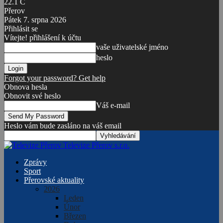
22.1
C
Přerov
Pátek 7. srpna 2026
Přihlásit se
Vítejte! přihlášení k účtu
vaše uživatelské jméno
heslo
Forgot your password? Get help
Obnova hesla
Obnovit své heslo
Váš e-mail
Heslo vám bude zasláno na váš email
Televize Přerov s.r.o.
Zprávy
Sport
Přerovské aktuality
2026
Leden
Únor
Březen