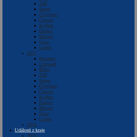
Září
Srpen
Červenec
Červen
Květen
Duben
Březen
Únor
Leden
2017
Prosinec
Listopad
Říjen
Září
Srpen
Červenec
Červen
Květen
Duben
Březen
Únor
Leden
2016
Události z kraje
2026