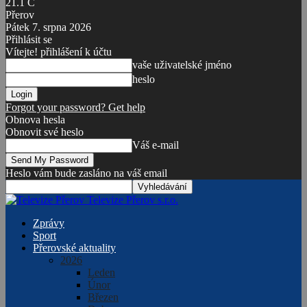
21.1
C
Přerov
Pátek 7. srpna 2026
Přihlásit se
Vítejte! přihlášení k účtu
vaše uživatelské jméno
heslo
Forgot your password? Get help
Obnova hesla
Obnovit své heslo
Váš e-mail
Heslo vám bude zasláno na váš email
Televize Přerov s.r.o.
Zprávy
Sport
Přerovské aktuality
2026
Leden
Únor
Březen