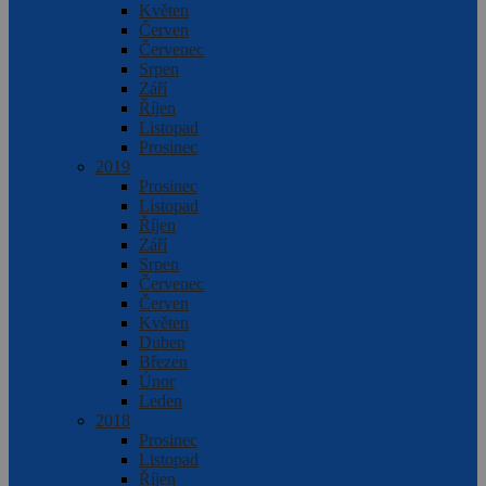
Květen
Červen
Červenec
Srpen
Září
Říjen
Listopad
Prosinec
2019
Prosinec
Listopad
Říjen
Září
Srpen
Červenec
Červen
Květen
Duben
Březen
Únor
Leden
2018
Prosinec
Listopad
Říjen