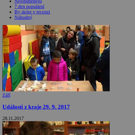
Nejoblíbenější
7 den populární
By skóre v recenzi
Náhodný
Září
Události z kraje 29. 9. 2017
28.11.2017