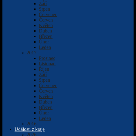
Září
Srpen
Červenec
Červen
Květen
Duben
Březen
Únor
Leden
2017
Prosinec
Listopad
Říjen
Září
Srpen
Červenec
Červen
Květen
Duben
Březen
Únor
Leden
2016
Události z kraje
2026