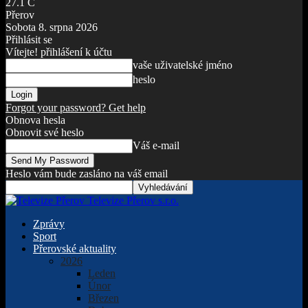
27.1
C
Přerov
Sobota 8. srpna 2026
Přihlásit se
Vítejte! přihlášení k účtu
vaše uživatelské jméno
heslo
Forgot your password? Get help
Obnova hesla
Obnovit své heslo
Váš e-mail
Heslo vám bude zasláno na váš email
Televize Přerov s.r.o.
Zprávy
Sport
Přerovské aktuality
2026
Leden
Únor
Březen