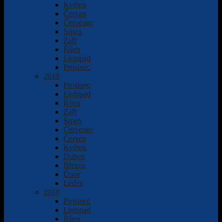
Květen
Červen
Červenec
Srpen
Září
Říjen
Listopad
Prosinec
2019
Prosinec
Listopad
Říjen
Září
Srpen
Červenec
Červen
Květen
Duben
Březen
Únor
Leden
2018
Prosinec
Listopad
Říjen