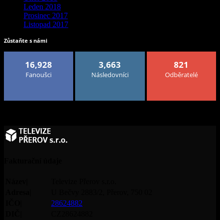
Leden 2018
Prosinec 2017
Listopad 2017
Zůstaňte s námi
16,928
3,663
821
Fanoušci
Následovníci
Odběratelé
Fakturační údaje
Název|
Televize Přerov s.r.o.
Adresa|
U Bečvy 2883/2, Přerov, 750 02
IČO|
28624882
DIČ|
CZ28624882