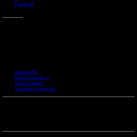
Facebook
Líbí se mi to:
Související
TAGY
pokladnička
Šárka Hánečková
vánoční sbírka
Vladimír Lichnovský