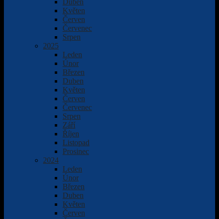
Duben
Květen
Červen
Červenec
Srpen
2025
Leden
Únor
Březen
Duben
Květen
Červen
Červenec
Srpen
Září
Říjen
Listopad
Prosinec
2024
Leden
Únor
Březen
Duben
Květen
Červen