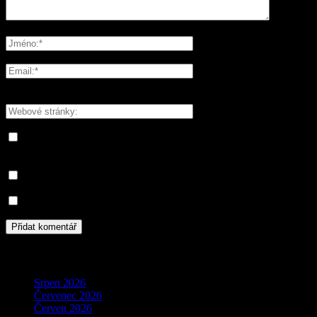
Please enter your comment!
Please enter your name here
You have entered an incorrect email address!
Please enter your email address here
Save my name, email, and website in this browser for the next
time I comment.
Informujte mě o nových komentářích e-mailem.
Informujte mě o nových příspěvcích e-mailem.
Archivy
Srpen 2026
Červenec 2026
Červen 2026