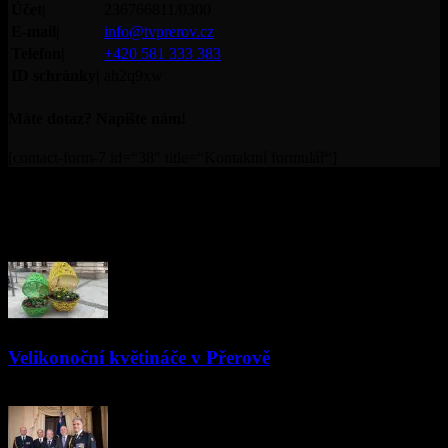
Účet|
236766811/0300
E-mail|
info@tvprerov.cz
Telefon|
+420 581 333 383
ID schránky|
ah2q9xw
Máte dotaz? Napište nám!
[contact-form-7 id=“38″ title=“Kontaktní formulář“]
© Televize Přerov s.r.o. | 2019 | Orgánem dohledu nad
provozováním televizního vysílání je Rada pro rozhlasové a
televizní vysílání.
PŘEČTĚTE SI
Velikonoční květináče v Přerově
15.03.2024