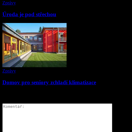
Zprávy
Úroda je pod střechou
Zprávy
Domov pro seniory zchladí klimatizace
ZANECHAT ODPOVĚĎ