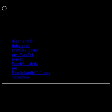
Líbí se mi to:
Načítání…
Související
TAGY
děkan a farář
doba postní
František Dostál
otec František
popelec
Popeleční středa
půst
Římskokatolická farnost
Velikonoce