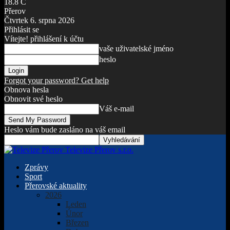
18.8
C
Přerov
Čtvrtek 6. srpna 2026
Přihlásit se
Vítejte! přihlášení k účtu
vaše uživatelské jméno
heslo
Forgot your password? Get help
Obnova hesla
Obnovit své heslo
Váš e-mail
Heslo vám bude zasláno na váš email
Televize Přerov s.r.o.
Zprávy
Sport
Přerovské aktuality
2026
Leden
Únor
Březen