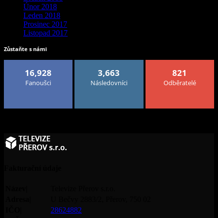
Únor 2018
Leden 2018
Prosinec 2017
Listopad 2017
Zůstaňte s námi
16,928
3,663
821
Fanoušci
Následovníci
Odběratelé
Fakturační údaje
Název|
Televize Přerov s.r.o.
Adresa|
U Bečvy 2883/2, Přerov, 750 02
IČO|
28624882