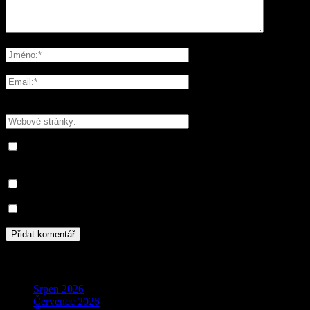
Please enter your comment!
Please enter your name here
You have entered an incorrect email address!
Please enter your email address here
Save my name, email, and website in this browser for the next
time I comment.
Informujte mě o nových komentářích e-mailem.
Informujte mě o nových příspěvcích e-mailem.
Archivy
Srpen 2026
Červenec 2026