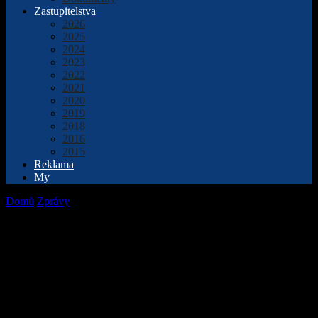
Zastupitelstva
2026
2025
2024
2023
2022
2021
2020
2019
2018
2016
2015
Reklama
My
Domů
Zprávy
Popeleční středou začala doba postní