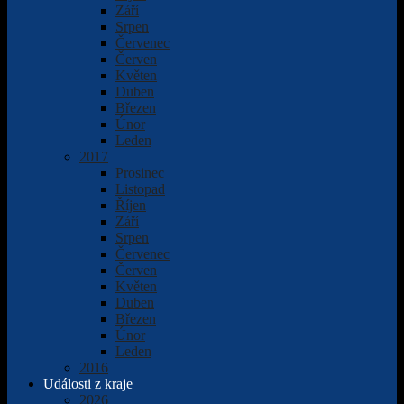
Září
Srpen
Červenec
Červen
Květen
Duben
Březen
Únor
Leden
2017
Prosinec
Listopad
Říjen
Září
Srpen
Červenec
Červen
Květen
Duben
Březen
Únor
Leden
2016
Události z kraje
2026