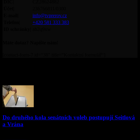
DIČ|
CZ28624882
Účet|
236766811/0300
E-mail|
info@tvprerov.cz
Telefon|
+420 581 333 383
ID schránky|
ah2q9xw
Máte dotaz? Napište nám!
[contact-form-7 id=“38″ title=“Kontaktní formulář“]
© Televize Přerov s.r.o. | 2019 | Orgánem dohledu nad
provozováním televizního vysílání je Rada pro rozhlasové a
televizní vysílání.
PŘEČTĚTE SI
Do druhého kola senátních voleb postupují Seitlová
a Vrána
03.10.2020