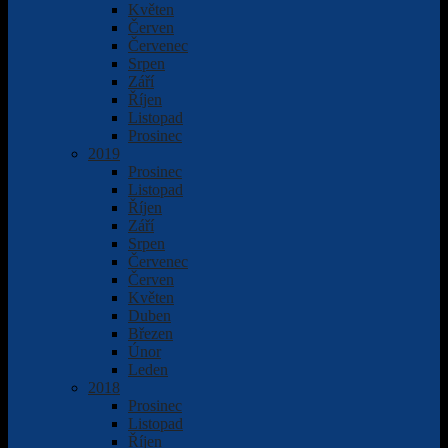
Květen
Červen
Červenec
Srpen
Září
Říjen
Listopad
Prosinec
2019
Prosinec
Listopad
Říjen
Září
Srpen
Červenec
Červen
Květen
Duben
Březen
Únor
Leden
2018
Prosinec
Listopad
Říjen