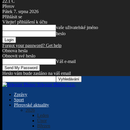
22.1
C
Přerov
Pátek 7. srpna 2026
Přihlásit se
Vítejte! přihlášení k účtu
vaše uživatelské jméno
heslo
Forgot your password? Get help
Obnova hesla
Obnovit své heslo
Váš e-mail
Heslo vám bude zasláno na váš email
Televize Přerov s.r.o.
Zprávy
Sport
Přerovské aktuality
2026
Leden
Únor
Březen