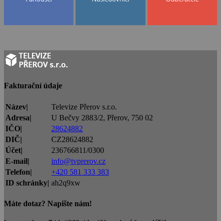
Fakturační údaje
Název|
Televize Přerov s.r.o.
Adresa|
U Bečvy 2883/2, Přerov, 750 02
IČO|
28624882
DIČ|
CZ28624882
Účet|
236766811/0300
E-mail|
info@tvprerov.cz
Telefon|
+420 581 333 383
ID schránky|
ah2q9xw
Máte dotaz? Napište nám!