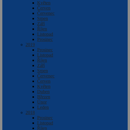
Květen
Červen
Červenec
Srpen
Září
Říjen
Listopad
Prosinec
2019
Prosinec
Listopad
Říjen
Září
Srpen
Červenec
Červen
Květen
Duben
Březen
Únor
Leden
2018
Prosinec
Listopad
Říjen