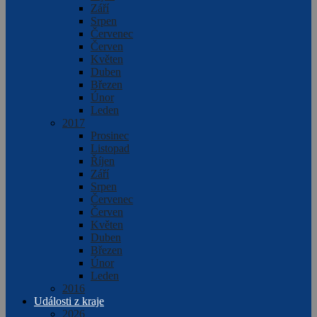
Září
Srpen
Červenec
Červen
Květen
Duben
Březen
Únor
Leden
2017
Prosinec
Listopad
Říjen
Září
Srpen
Červenec
Červen
Květen
Duben
Březen
Únor
Leden
2016
Události z kraje
2026