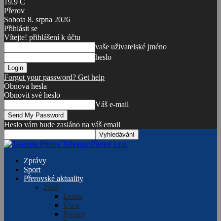
19.9
C
Přerov
Sobota 8. srpna 2026
Přihlásit se
Vítejte! přihlášení k účtu
vaše uživatelské jméno
heslo
Forgot your password? Get help
Obnova hesla
Obnovit své heslo
Váš e-mail
Heslo vám bude zasláno na váš email
Televize Přerov s.r.o.
Zprávy
Sport
Přerovské aktuality
2026
Leden
Únor
Březen