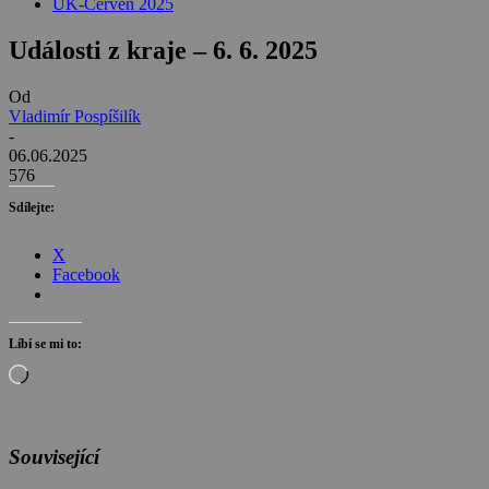
UK-Červen 2025
Události z kraje – 6. 6. 2025
Od
Vladimír Pospíšilík
-
06.06.2025
576
Sdílejte:
X
Facebook
Líbí se mi to:
Načítání…
Související