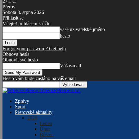
27.1
C
Přerov
Sobota 8. srpna 2026
Přihlásit se
Vítejte! přihlášení k účtu
vaše uživatelské jméno
heslo
Forgot your password? Get help
Obnova hesla
Obnovit své heslo
Váš e-mail
Heslo vám bude zasláno na váš email
Televize Přerov s.r.o.
Zprávy
Sport
Přerovské aktuality
2026
Leden
Únor
Březen