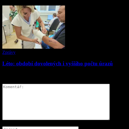
Zprávy
Léto: období dovolených i vyššího počtu úrazů
ZANECHAT ODPOVĚĎ
Please enter your comment!