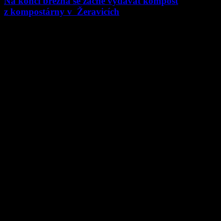
Na konci března se začne vydávat kompost
z kompostárny v Žeravicích
20.03.2018