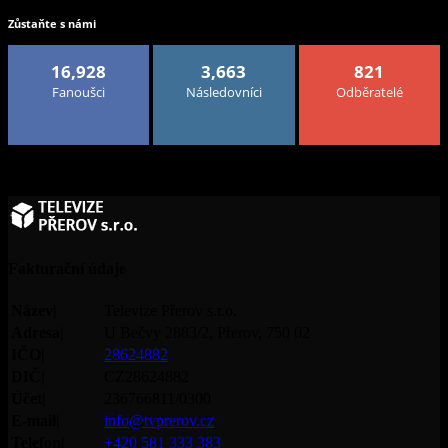
Zůstaňte s námi
16,928
3,663
821
Fanoušci
Následovníci
Odběratelé
Fakturační údaje
Název|
Televize Přerov s.r.o.
Adresa|
U Bečvy 2883/2, Přerov, 750 02
IČO|
28624882
DIČ|
CZ28624882
Účet|
236766811/0300
E-mail|
info@tvprerov.cz
Telefon|
+420 581 333 383