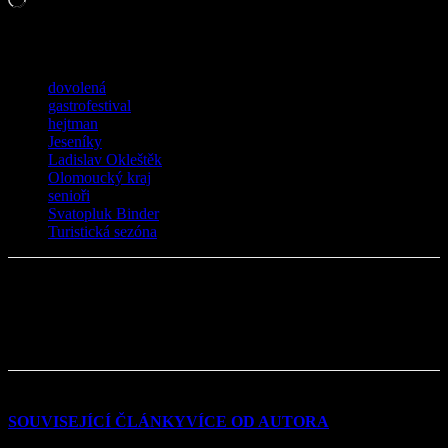
TAGY
dovolená
gastrofestival
hejtman
Jeseníky
Ladislav Okleštěk
Olomoucký kraj
senioři
Svatopluk Binder
Turistická sezóna
SOUVISEJÍCÍ ČLÁNKY
VÍCE OD AUTORA