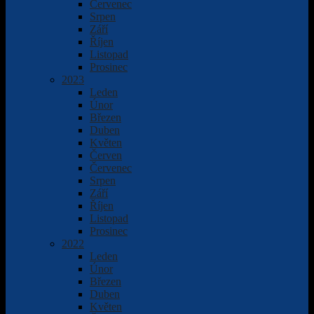
Červenec
Srpen
Září
Říjen
Listopad
Prosinec
2023
Leden
Únor
Březen
Duben
Květen
Červen
Červenec
Srpen
Září
Říjen
Listopad
Prosinec
2022
Leden
Únor
Březen
Duben
Květen