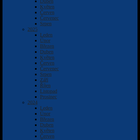
Duben
Květen
Červen
Červenec
Srpen
2025
Leden
Únor
Březen
Duben
Květen
Červen
Červenec
Srpen
Září
Říjen
Listopad
Prosinec
2024
Leden
Únor
Březen
Duben
Květen
Červen