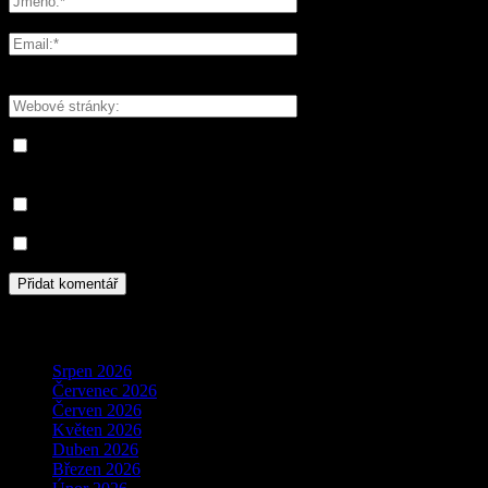
Please enter your name here
You have entered an incorrect email address!
Please enter your email address here
Save my name, email, and website in this browser for the next
time I comment.
Informujte mě o nových komentářích e-mailem.
Informujte mě o nových příspěvcích e-mailem.
Archivy
Srpen 2026
Červenec 2026
Červen 2026
Květen 2026
Duben 2026
Březen 2026