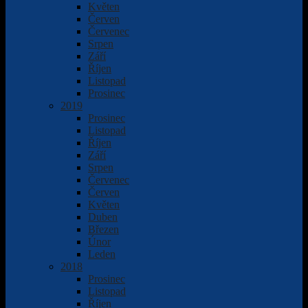
Květen
Červen
Červenec
Srpen
Září
Říjen
Listopad
Prosinec
2019
Prosinec
Listopad
Říjen
Září
Srpen
Červenec
Červen
Květen
Duben
Březen
Únor
Leden
2018
Prosinec
Listopad
Říjen