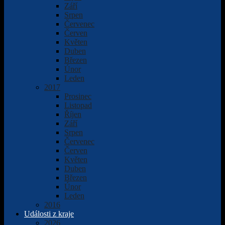
Září
Srpen
Červenec
Červen
Květen
Duben
Březen
Únor
Leden
2017
Prosinec
Listopad
Říjen
Září
Srpen
Červenec
Červen
Květen
Duben
Březen
Únor
Leden
2016
Události z kraje
2026