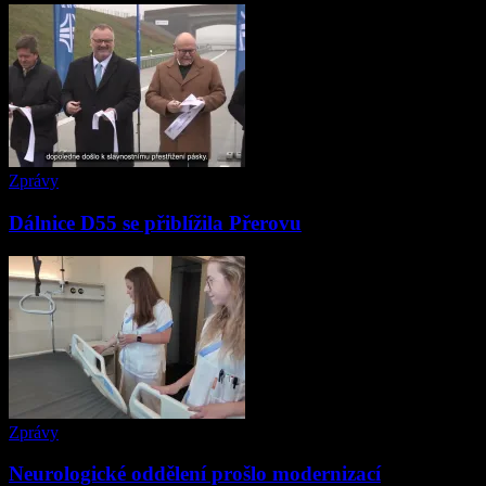
Zprávy
Dálnice D55 se přiblížila Přerovu
Zprávy
Neurologické oddělení prošlo modernizací