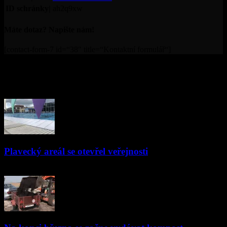
ID schránky|
ah2q9xw
Máte dotaz? Napište nám!
[contact-form-7 id=“38″ title=“Kontaktní formulář“]
© Televize Přerov s.r.o. | 2019 | Orgánem dohledu nad
provozováním televizního vysílání je Rada pro rozhlasové a
televizní vysílání.
PŘEČTĚTE SI
Plavecký areál se otevřel veřejnosti
01.06.2021