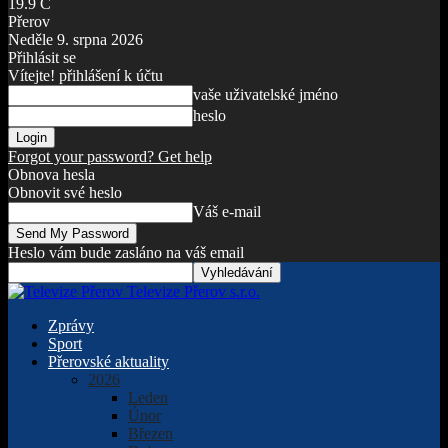
19.9
C
Přerov
Neděle 9. srpna 2026
Přihlásit se
Vítejte! přihlášení k účtu
vaše uživatelské jméno
heslo
Forgot your password? Get help
Obnova hesla
Obnovit své heslo
Váš e-mail
Heslo vám bude zasláno na váš email
Televize Přerov s.r.o.
Zprávy
Sport
Přerovské aktuality
2026
Leden
Únor
Březen