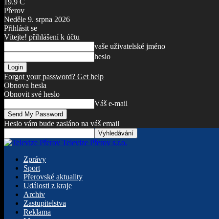
19.9
C
Přerov
Neděle 9. srpna 2026
Přihlásit se
Vítejte! přihlášení k účtu
vaše uživatelské jméno
heslo
Forgot your password? Get help
Obnova hesla
Obnovit své heslo
Váš e-mail
Heslo vám bude zasláno na váš email
Televize Přerov s.r.o.
Zprávy
Sport
Přerovské aktuality
Události z kraje
Archiv
Zastupitelstva
Reklama