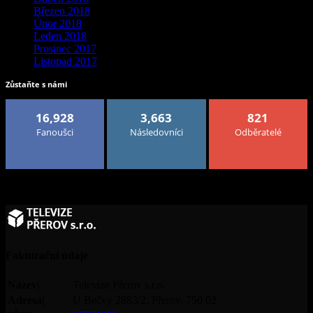
Březen 2018
Únor 2018
Leden 2018
Prosinec 2017
Listopad 2017
Zůstaňte s námi
16,928
3,663
821
Fanoušci
Následovníci
Odběratelé
Fakturační údaje
Název|
Televize Přerov s.r.o.
Adresa|
U Bečvy 2883/2, Přerov, 750 02