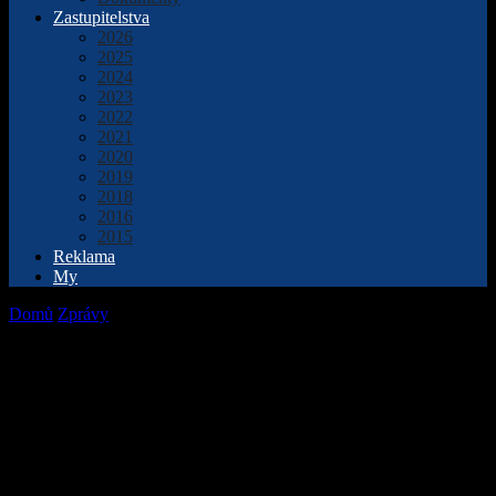
Zastupitelstva
2026
2025
2024
2023
2022
2021
2020
2019
2018
2016
2015
Reklama
My
Domů
Zprávy
Ornitologové jásají, sokol stěhovavý vyvedl mladé