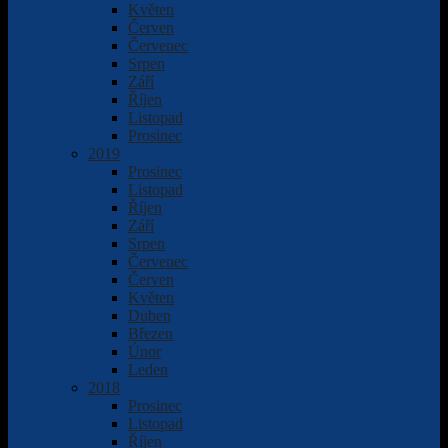
Květen
Červen
Červenec
Srpen
Září
Říjen
Listopad
Prosinec
2019
Prosinec
Listopad
Říjen
Září
Srpen
Červenec
Červen
Květen
Duben
Březen
Únor
Leden
2018
Prosinec
Listopad
Říjen