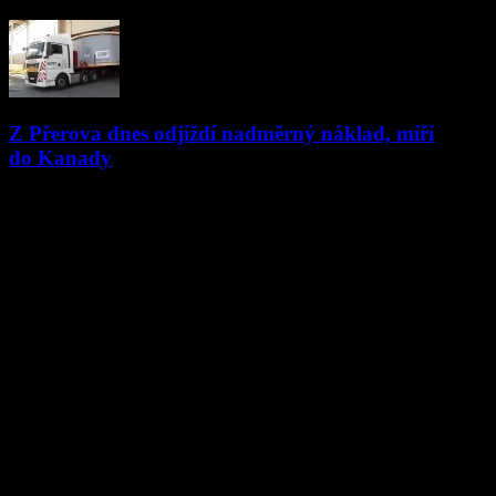
14.03.2020
Z Přerova dnes odjíždí nadměrný náklad, míří
do Kanady
16.07.2018