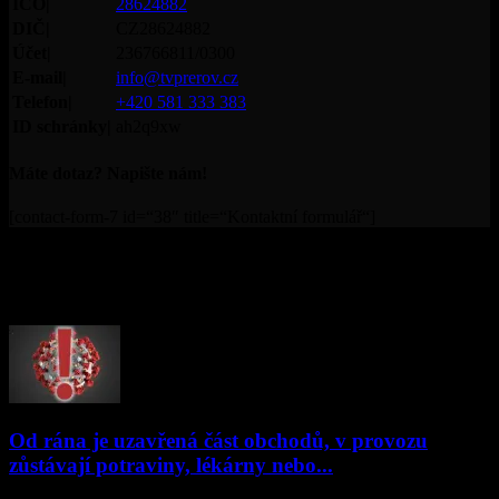
IČO|
28624882
DIČ|
CZ28624882
Účet|
236766811/0300
E-mail|
info@tvprerov.cz
Telefon|
+420 581 333 383
ID schránky|
ah2q9xw
Máte dotaz? Napište nám!
[contact-form-7 id=“38″ title=“Kontaktní formulář“]
© Televize Přerov s.r.o. | 2019 | Orgánem dohledu nad
provozováním televizního vysílání je Rada pro rozhlasové a
televizní vysílání.
PŘEČTĚTE SI
Od rána je uzavřená část obchodů, v provozu
zůstávají potraviny, lékárny nebo...