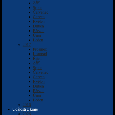
Září
Srpen
Červenec
Červen
Květen
Duben
Březen
Únor
Leden
2017
Prosinec
Listopad
Říjen
Září
Srpen
Červenec
Červen
Květen
Duben
Březen
Únor
Leden
2016
Události z kraje
2026