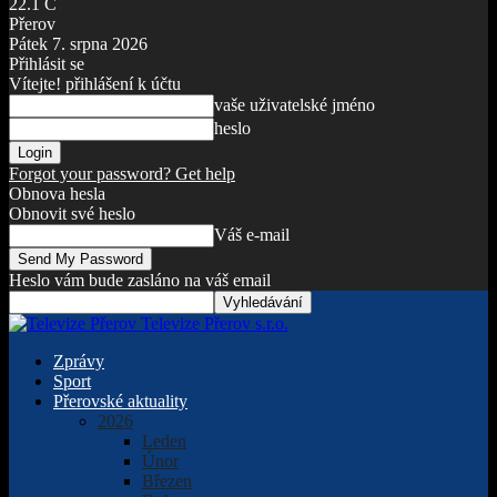
22.1
C
Přerov
Pátek 7. srpna 2026
Přihlásit se
Vítejte! přihlášení k účtu
vaše uživatelské jméno
heslo
Forgot your password? Get help
Obnova hesla
Obnovit své heslo
Váš e-mail
Heslo vám bude zasláno na váš email
Televize Přerov s.r.o.
Zprávy
Sport
Přerovské aktuality
2026
Leden
Únor
Březen