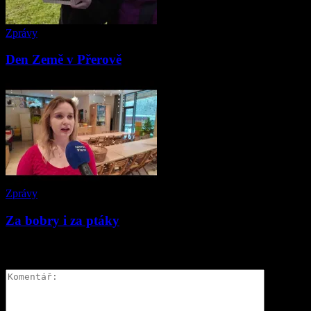
Zprávy
Den Země v Přerově
Zprávy
Za bobry i za ptáky
ZANECHAT ODPOVĚĎ