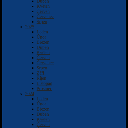
Duben
Květen
Červen
Červenec
Srpen
2025
Leden
Únor
Březen
Duben
Květen
Červen
Červenec
Srpen
Září
Říjen
Listopad
Prosinec
2024
Leden
Únor
Březen
Duben
Květen
Červen