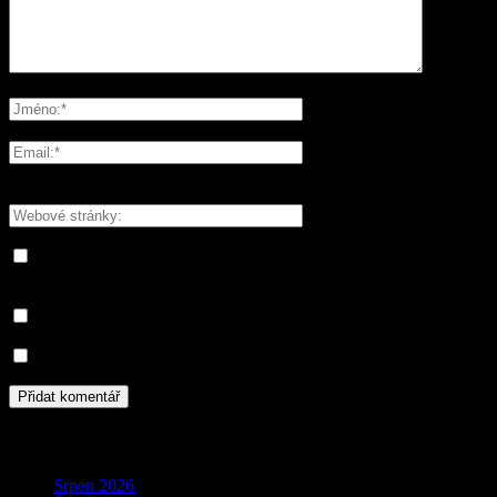
Please enter your comment!
Please enter your name here
You have entered an incorrect email address!
Please enter your email address here
Save my name, email, and website in this browser for the next
time I comment.
Informujte mě o nových komentářích e-mailem.
Informujte mě o nových příspěvcích e-mailem.
Archivy
Srpen 2026