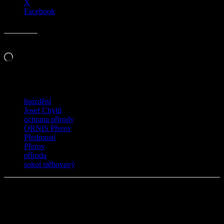
X
Facebook
Líbí se mi to:
Načítání…
TAGY
hnízdění
Josef Chytil
ochrana přírody
ORNIS Přerov
Předmostí
Přerov
příroda
sokol stěhovavý