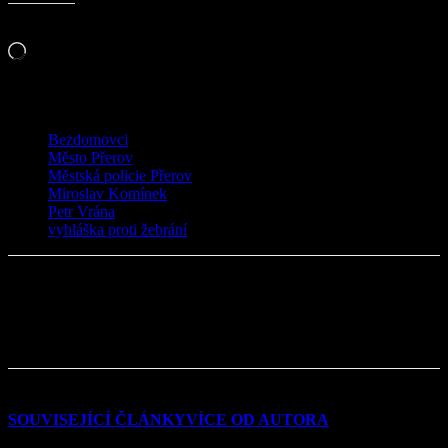
Líbí se mi to:
Načítání…
TAGY
Bezdomovci
Město Přerov
Městská policie Přerov
Miroslav Komínek
Petr Vrána
vyhláška proti žebrání
SOUVISEJÍCÍ ČLÁNKY
VÍCE OD AUTORA