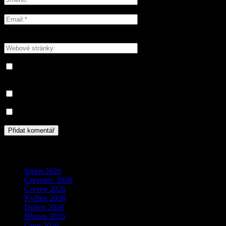
Please enter your name here
You have entered an incorrect email address!
Please enter your email address here
Save my name, email, and website in this browser for the next
time I comment.
Informujte mě o nových komentářích e-mailem.
Informujte mě o nových příspěvcích e-mailem.
Archivy
Srpen 2026
Červenec 2026
Červen 2026
Květen 2026
Duben 2026
Březen 2026
Únor 2026