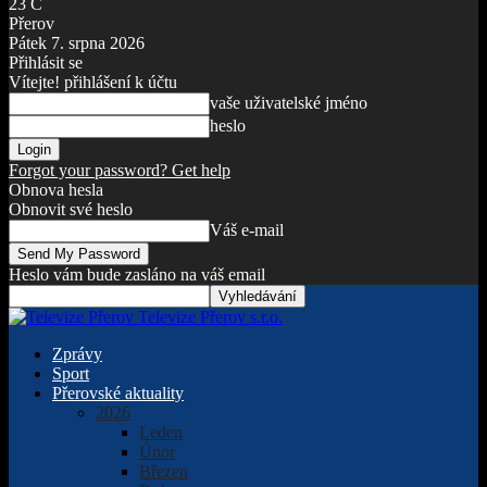
23
C
Přerov
Pátek 7. srpna 2026
Přihlásit se
Vítejte! přihlášení k účtu
vaše uživatelské jméno
heslo
Forgot your password? Get help
Obnova hesla
Obnovit své heslo
Váš e-mail
Heslo vám bude zasláno na váš email
Televize Přerov s.r.o.
Zprávy
Sport
Přerovské aktuality
2026
Leden
Únor
Březen