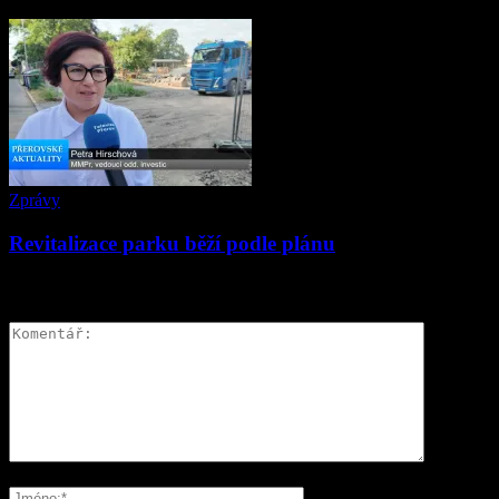
Zprávy
Revitalizace parku běží podle plánu
ZANECHAT ODPOVĚĎ
Please enter your comment!