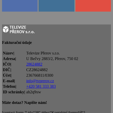
Fakturační údaje
Název|
Televize Přerov s.r.o.
Adresa|
U Bečvy 2883/2, Přerov, 750 02
IČO|
28624882
DIČ|
CZ28624882
Účet|
236766811/0300
E-mail|
info@tvprerov.cz
Telefon|
+420 581 333 383
ID schránky|
ah2q9xw
Máte dotaz? Napište nám!
[contact-form-7 id=“38″ title=“Kontaktní formulář“]