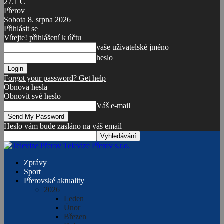
27.1
C
Přerov
Sobota 8. srpna 2026
Přihlásit se
Vítejte! přihlášení k účtu
vaše uživatelské jméno
heslo
Forgot your password? Get help
Obnova hesla
Obnovit své heslo
Váš e-mail
Heslo vám bude zasláno na váš email
Televize Přerov s.r.o.
Zprávy
Sport
Přerovské aktuality
2026
Leden
Únor
Březen