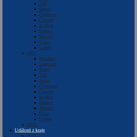
Září
Srpen
Červenec
Červen
Květen
Duben
Březen
Únor
Leden
2017
Prosinec
Listopad
Říjen
Září
Srpen
Červenec
Červen
Květen
Duben
Březen
Únor
Leden
2016
Události z kraje
2026