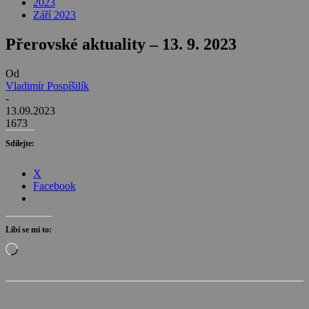
2023
Září 2023
Přerovské aktuality – 13. 9. 2023
Od
Vladimír Pospíšilík
-
13.09.2023
1673
Sdílejte:
X
Facebook
Líbí se mi to:
Načítání…