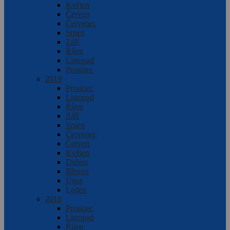
Květen
Červen
Červenec
Srpen
Září
Říjen
Listopad
Prosinec
2019
Prosinec
Listopad
Říjen
Září
Srpen
Červenec
Červen
Květen
Duben
Březen
Únor
Leden
2018
Prosinec
Listopad
Říjen