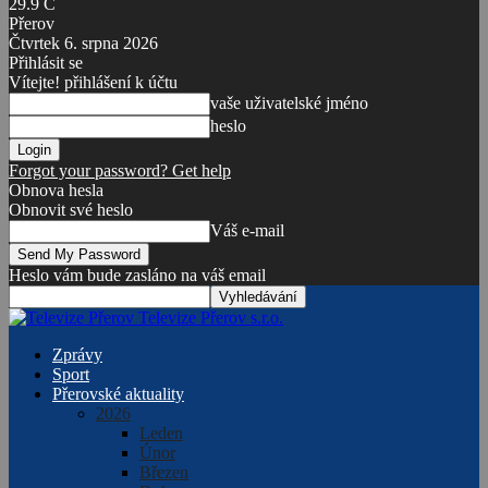
29.9
C
Přerov
Čtvrtek 6. srpna 2026
Přihlásit se
Vítejte! přihlášení k účtu
vaše uživatelské jméno
heslo
Forgot your password? Get help
Obnova hesla
Obnovit své heslo
Váš e-mail
Heslo vám bude zasláno na váš email
Televize Přerov s.r.o.
Zprávy
Sport
Přerovské aktuality
2026
Leden
Únor
Březen