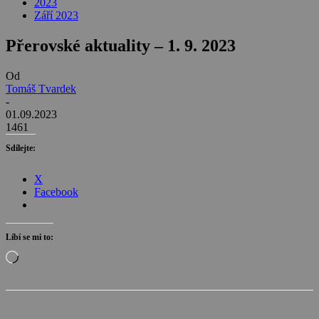
2023
Září 2023
Přerovské aktuality – 1. 9. 2023
Od
Tomáš Tvardek
-
01.09.2023
1461
Sdílejte:
X
Facebook
Líbí se mi to:
Načítání…