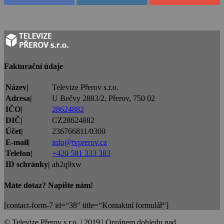
Fakturační údaje
Název|
Televize Přerov s.r.o.
Adresa|
U Bečvy 2883/2, Přerov, 750 02
IČO|
28624882
DIČ|
CZ28624882
Účet|
236766811/0300
E-mail|
info@tvprerov.cz
Telefon|
+420 581 333 383
ID schránky|
ah2q9xw
Máte dotaz? Napište nám!
[contact-form-7 id=“38″ title=“Kontaktní formulář“]
© Televize Přerov s.r.o. | 2019 | Orgánem dohledu nad