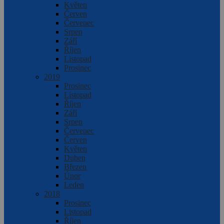
Květen
Červen
Červenec
Srpen
Září
Říjen
Listopad
Prosinec
2019
Prosinec
Listopad
Říjen
Září
Srpen
Červenec
Červen
Květen
Duben
Březen
Únor
Leden
2018
Prosinec
Listopad
Říjen