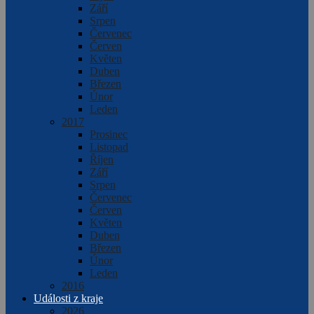
Září
Srpen
Červenec
Červen
Květen
Duben
Březen
Únor
Leden
2017
Prosinec
Listopad
Říjen
Září
Srpen
Červenec
Červen
Květen
Duben
Březen
Únor
Leden
2016
Události z kraje
2026