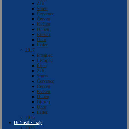
Září
Srpen
Červenec
Červen
Květen
Duben
Březen
Únor
Leden
2017
Prosinec
Listopad
Říjen
Září
Srpen
Červenec
Červen
Květen
Duben
Březen
Únor
Leden
2016
Události z kraje
2026