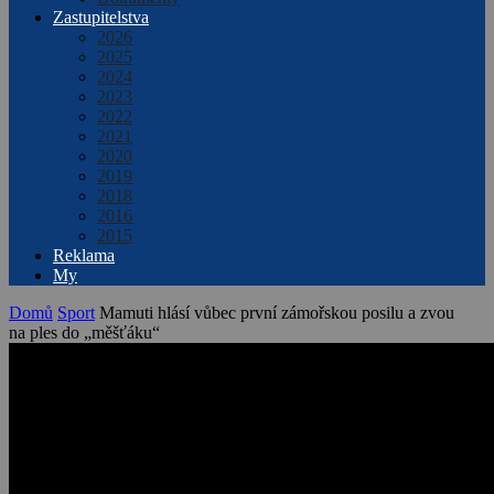
Zastupitelstva
2026
2025
2024
2023
2022
2021
2020
2019
2018
2016
2015
Reklama
My
Domů
Sport
Mamuti hlásí vůbec první zámořskou posilu a zvou
na ples do „měšťáku“