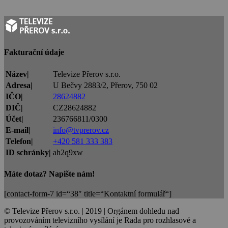
Fakturační údaje
Název|
Televize Přerov s.r.o.
Adresa|
U Bečvy 2883/2, Přerov, 750 02
IČO|
28624882
DIČ|
CZ28624882
Účet|
236766811/0300
E-mail|
info@tvprerov.cz
Telefon|
+420 581 333 383
ID schránky|
ah2q9xw
Máte dotaz? Napište nám!
[contact-form-7 id=“38″ title=“Kontaktní formulář“]
© Televize Přerov s.r.o. | 2019 | Orgánem dohledu nad
provozováním televizního vysílání je Rada pro rozhlasové a