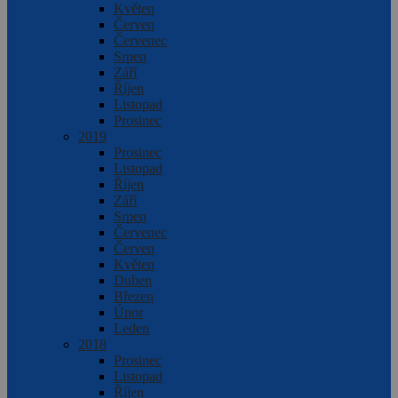
Květen
Červen
Červenec
Srpen
Září
Říjen
Listopad
Prosinec
2019
Prosinec
Listopad
Říjen
Září
Srpen
Červenec
Červen
Květen
Duben
Březen
Únor
Leden
2018
Prosinec
Listopad
Říjen