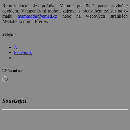
Reprezentační ples pořádají Mamuti po tříleté pauze zaviněné
covidem. Vstupenky si mohou zájemci s předstihem zajistit na e-
mailu
mammoths@email.cz
nebo na webových stránkách
Městského domu Přerov.
Sdílejte:
X
Facebook
Líbí se mi to:
Načítání…
Související