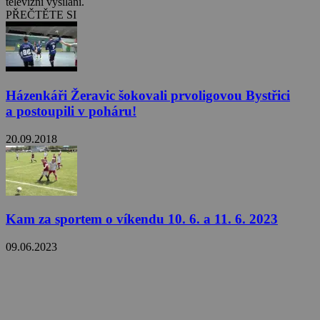
televizní vysílání.
PŘEČTĚTE SI
Házenkáři Žeravic šokovali prvoligovou Bystřici
a postoupili v poháru!
20.09.2018
Kam za sportem o víkendu 10. 6. a 11. 6. 2023
09.06.2023