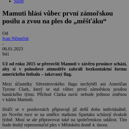
Sport
Mamuti hlásí vůbec první zámořskou
posilu a zvou na ples do „měšťáku“
Od
Ivan Němeček
-
06.01.2023
941
Už od roku 2015 se přerovští Mamuti v závěru prosince schází,
aby si v pohodové atmosféře zahráli bezkontaktní formu
amerického fotbalu – takzvaný flag.
Mezi účastníky Silvestrovského flagu nechyběl ani Američan
Tyrone Clark, který se stal vůbec první zámořskou posilou
hanáckého týmu. Příchod Clarka navíc nebude jedinou změnou
v kádru Mamutů.
Hráči se v posilovnách připravují již delší dobu individuálně,
po Novém roce se na umělce stadionu Spartaku scházejí dvakrát
týdně. Musí se ale připravovat také na společenskou událost. Tím
bude druhý reprezentační ples v Městském domě 4. února.