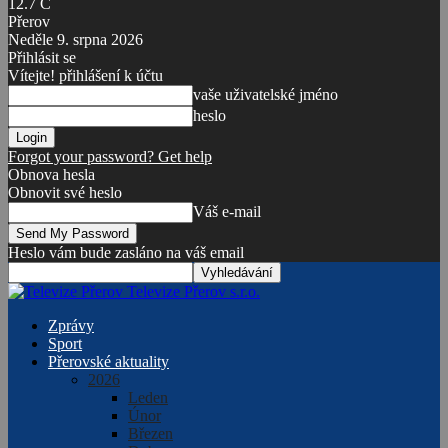
12.7
C
Přerov
Neděle 9. srpna 2026
Přihlásit se
Vítejte! přihlášení k účtu
vaše uživatelské jméno
heslo
Forgot your password? Get help
Obnova hesla
Obnovit své heslo
Váš e-mail
Heslo vám bude zasláno na váš email
Televize Přerov s.r.o.
Zprávy
Sport
Přerovské aktuality
2026
Leden
Únor
Březen