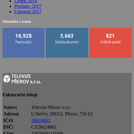
Leden 2018
Prosinec 2017
Listopad 2017
Zůstaňte s námi
16,928
3,663
821
Fanoušci
Následovníci
Odběratelé
Fakturační údaje
Název|
Televize Přerov s.r.o.
Adresa|
U Bečvy 2883/2, Přerov, 750 02
IČO|
28624882
DIČ|
CZ28624882
Účet|
236766811/0300