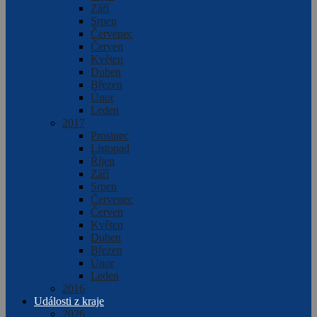
Září
Srpen
Červenec
Červen
Květen
Duben
Březen
Únor
Leden
2017
Prosinec
Listopad
Říjen
Září
Srpen
Červenec
Červen
Květen
Duben
Březen
Únor
Leden
2016
Události z kraje
2026