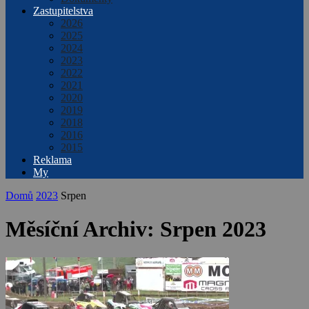
Zastupitelstva
2026
2025
2024
2023
2022
2021
2020
2019
2018
2016
2015
Reklama
My
Domů
2023
Srpen
Měsíční Archiv: Srpen 2023