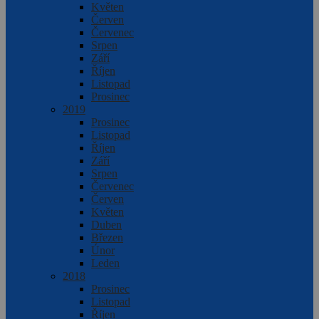
Květen
Červen
Červenec
Srpen
Září
Říjen
Listopad
Prosinec
2019
Prosinec
Listopad
Říjen
Září
Srpen
Červenec
Červen
Květen
Duben
Březen
Únor
Leden
2018
Prosinec
Listopad
Říjen