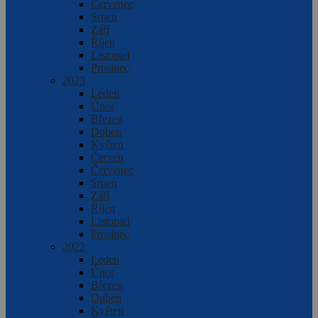
Červenec
Srpen
Září
Říjen
Listopad
Prosinec
2023
Leden
Únor
Březen
Duben
Květen
Červen
Červenec
Srpen
Září
Říjen
Listopad
Prosinec
2022
Leden
Únor
Březen
Duben
Květen