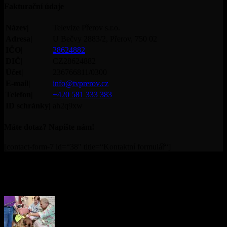
Fakturační údaje
Název|
Televize Přerov s.r.o.
Adresa|
U Bečvy 2883/2, Přerov, 750 02
IČO|
28624882
DIČ|
CZ28624882
Účet|
236766811/0300
E-mail|
info@tvprerov.cz
Telefon|
+420 581 333 383
ID schránky|
ah2q9xw
Máte dotaz? Napište nám!
[contact-form-7 id=“38″ title=“Kontaktní formulář“]
© Televize Přerov s.r.o. | 2019 | Orgánem dohledu nad
provozováním televizního vysílání je Rada pro rozhlasové a
televizní vysílání.
PŘEČTĚTE SI