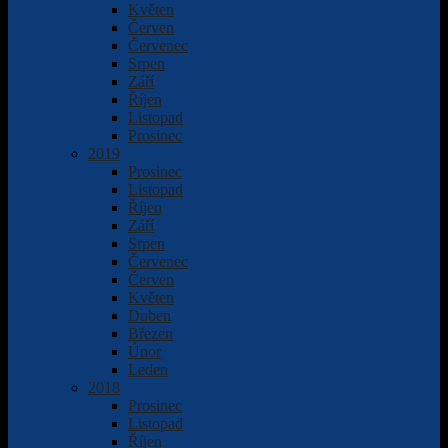
Květen
Červen
Červenec
Srpen
Září
Říjen
Listopad
Prosinec
2019
Prosinec
Listopad
Říjen
Září
Srpen
Červenec
Červen
Květen
Duben
Březen
Únor
Leden
2018
Prosinec
Listopad
Říjen