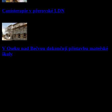
Canisterapie v přerovské LDN
22.09.2025
V Oseku nad Bečvou dokončují přístavbu mateřské
školy
10.06.2018