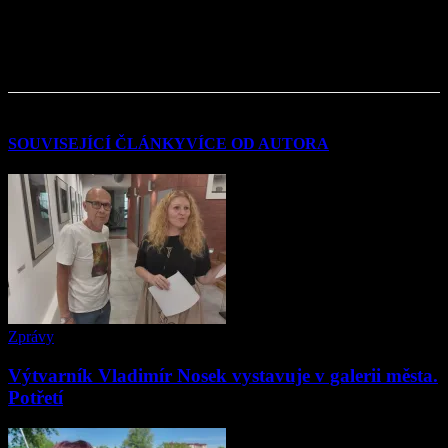
SOUVISEJÍCÍ ČLÁNKY
VÍCE OD AUTORA
Zprávy
Výtvarník Vladimír Nosek vystavuje v galerii města.
Potřetí