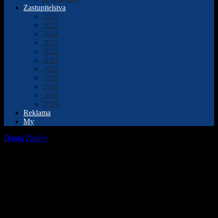
Zastupitelstva
2026
2025
2024
2023
2022
2021
2020
2019
2018
2016
2015
Reklama
My
Domů
Zprávy
Své vánoční stromy mají školy i senioři