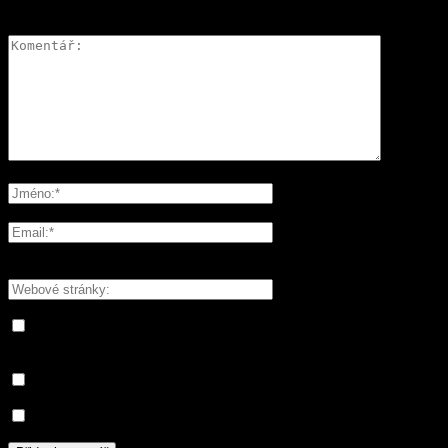
ZANECHAT ODPOVĚĎ
Please enter your comment!
Please enter your name here
You have entered an incorrect email address!
Please enter your email address here
Save my name, email, and website in this browser for the next
time I comment.
Informujte mě o nových komentářích e-mailem.
Informujte mě o nových příspěvcích e-mailem.