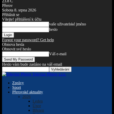
23.8
C
Přerov
Sobota 8. srpna 2026
Přihlásit se
Vítejte! přihlášení k účtu
vaše uživatelské jméno
heslo
Forgot your password? Get help
Obnova hesla
Obnovit své heslo
Váš e-mail
Heslo vám bude zasláno na váš email
Televize Přerov s.r.o.
Zprávy
Sport
Přerovské aktuality
2026
Leden
Únor
Březen