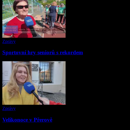
Zprávy
Sportovní hry seniorů s rekordem
Zprávy
Velikonoce v Přerově