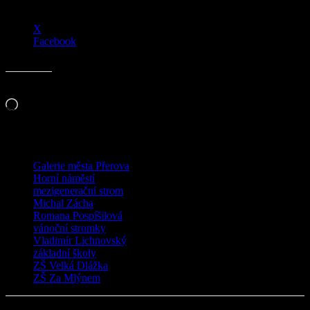
X
Facebook
Líbí se mi to:
Načítání…
TAGY
Galerie města Přerova
Horní náměstí
mezigenerační strom
Michal Zácha
Romana Pospíšilová
vánoční stromky
Vladimír Lichnovský
základní školy
ZŠ Velká Dlážka
ZŠ Za Mlýnem