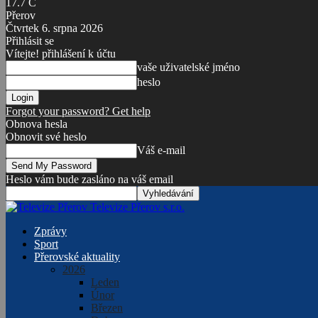
17.7
C
Přerov
Čtvrtek 6. srpna 2026
Přihlásit se
Vítejte! přihlášení k účtu
vaše uživatelské jméno
heslo
Forgot your password? Get help
Obnova hesla
Obnovit své heslo
Váš e-mail
Heslo vám bude zasláno na váš email
Televize Přerov s.r.o.
Zprávy
Sport
Přerovské aktuality
2026
Leden
Únor
Březen