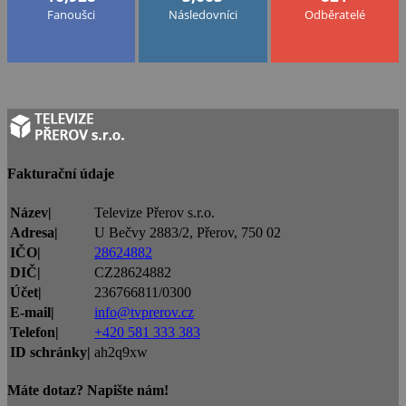
Fanoušci
Následovníci
Odběratelé
Fakturační údaje
Název|
Televize Přerov s.r.o.
Adresa|
U Bečvy 2883/2, Přerov, 750 02
IČO|
28624882
DIČ|
CZ28624882
Účet|
236766811/0300
E-mail|
info@tvprerov.cz
Telefon|
+420 581 333 383
ID schránky|
ah2q9xw
Máte dotaz? Napište nám!