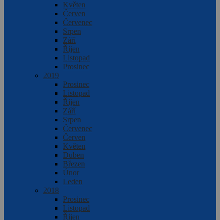
Květen
Červen
Červenec
Srpen
Září
Říjen
Listopad
Prosinec
2019
Prosinec
Listopad
Říjen
Září
Srpen
Červenec
Červen
Květen
Duben
Březen
Únor
Leden
2018
Prosinec
Listopad
Říjen