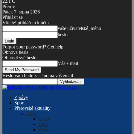
22.1
C
Přerov
Pátek 7. srpna 2026
Přihlásit se
Vítejte! přihlášení k účtu
vaše uživatelské jméno
heslo
Forgot your password? Get help
Obnova hesla
Obnovit své heslo
Váš e-mail
Heslo vám bude zasláno na váš email
Televize Přerov s.r.o.
Zprávy
Sport
Přerovské aktuality
2026
Leden
Únor
Březen