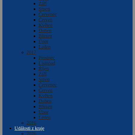
Září
Srpen
Červenec
Červen
Květen
Duben
Březen
Únor
Leden
2017
Prosinec
Listopad
Říjen
Září
Srpen
Červenec
Červen
Květen
Duben
Březen
Únor
Leden
2016
Události z kraje
2026