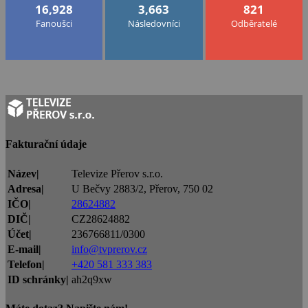
16,928
3,663
821
Fanoušci
Následovníci
Odběratelé
Fakturační údaje
Název|
Televize Přerov s.r.o.
Adresa|
U Bečvy 2883/2, Přerov, 750 02
IČO|
28624882
DIČ|
CZ28624882
Účet|
236766811/0300
E-mail|
info@tvprerov.cz
Telefon|
+420 581 333 383
ID schránky|
ah2q9xw