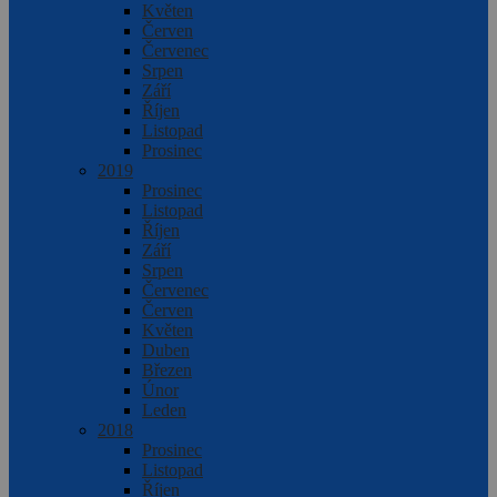
Květen
Červen
Červenec
Srpen
Září
Říjen
Listopad
Prosinec
2019
Prosinec
Listopad
Říjen
Září
Srpen
Červenec
Červen
Květen
Duben
Březen
Únor
Leden
2018
Prosinec
Listopad
Říjen