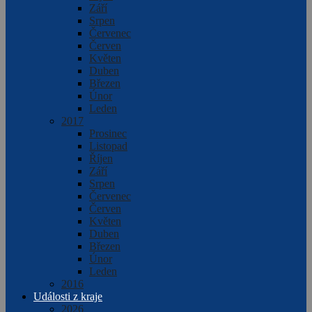
Září
Srpen
Červenec
Červen
Květen
Duben
Březen
Únor
Leden
2017
Prosinec
Listopad
Říjen
Září
Srpen
Červenec
Červen
Květen
Duben
Březen
Únor
Leden
2016
Události z kraje
2026