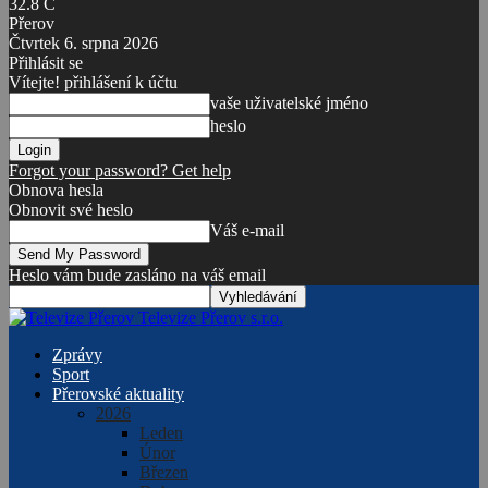
32.8
C
Přerov
Čtvrtek 6. srpna 2026
Přihlásit se
Vítejte! přihlášení k účtu
vaše uživatelské jméno
heslo
Forgot your password? Get help
Obnova hesla
Obnovit své heslo
Váš e-mail
Heslo vám bude zasláno na váš email
Televize Přerov s.r.o.
Zprávy
Sport
Přerovské aktuality
2026
Leden
Únor
Březen