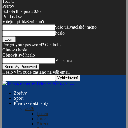
16.1
C
Přerov
Sobota 8. srpna 2026
Přihlásit se
Vítejte! přihlášení k účtu
vaše uživatelské jméno
heslo
Forgot your password? Get help
Obnova hesla
Obnovit své heslo
Váš e-mail
Heslo vám bude zasláno na váš email
Televize Přerov s.r.o.
Zprávy
Sport
Přerovské aktuality
2026
Leden
Únor
Březen