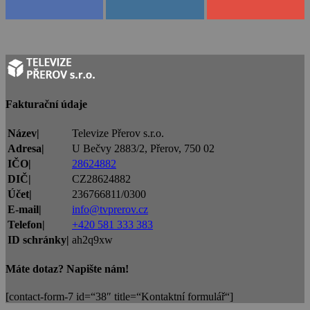
Fakturační údaje
Název|
Televize Přerov s.r.o.
Adresa|
U Bečvy 2883/2, Přerov, 750 02
IČO|
28624882
DIČ|
CZ28624882
Účet|
236766811/0300
E-mail|
info@tvprerov.cz
Telefon|
+420 581 333 383
ID schránky|
ah2q9xw
Máte dotaz? Napište nám!
[contact-form-7 id=“38″ title=“Kontaktní formulář“]