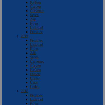
Květen
Červen
Červenec
Srpen
Září
Říjen
Listopad
Prosinec
2019
Prosinec
Listopad
Říjen
Září
Srpen
Červenec
Červen
Květen
Duben
Březen
Únor
Leden
2018
Prosinec
Listopad
Říjen