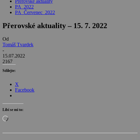
Přerovské aktuality
PA_2022
PA_Červenec_2022
Přerovské aktuality – 15. 7. 2022
Od
Tomáš Tvardek
-
15.07.2022
2167
Sdílejte:
X
Facebook
Líbí se mi to:
Načítání…