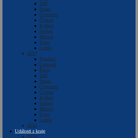
Září
Srpen
Červenec
Červen
Květen
Duben
Březen
Únor
Leden
2017
Prosinec
Listopad
Říjen
Září
Srpen
Červenec
Červen
Květen
Duben
Březen
Únor
Leden
2016
Události z kraje
2026