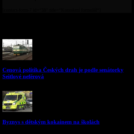
[contact-form-7 id=“38″ title=“Kontaktní formulář“]
© Televize Přerov s.r.o. | 2019 | Orgánem dohledu nad
provozováním televizního vysílání je Rada pro rozhlasové a
televizní vysílání.
PŘEČTĚTE SI
Cenová politika Českých drah je podle senátorky
Seitlové neférová
08.03.2018
Byznys s dětským kokainem na školách
08.11.2019