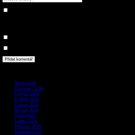
Save my name, email, and website in this browser for the next
time I comment.
Informujte mě o nových komentářích e-mailem.
Informujte mě o nových příspěvcích e-mailem.
Archivy
Srpen 2026
Červenec 2026
Červen 2026
Květen 2026
Duben 2026
Březen 2026
Únor 2026
Leden 2026
Prosinec 2025
Listopad 2025