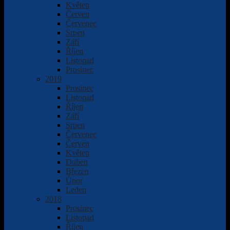
Květen
Červen
Červenec
Srpen
Září
Říjen
Listopad
Prosinec
2019
Prosinec
Listopad
Říjen
Září
Srpen
Červenec
Červen
Květen
Duben
Březen
Únor
Leden
2018
Prosinec
Listopad
Říjen