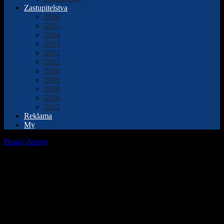
Zastupitelstva
2026
2025
2024
2023
2022
2021
2020
2019
2018
2016
2015
Reklama
My
Domů
Zprávy
V Domaželicích chtějí v létě zahájit opravu střechy
kostela, pomoci má veřejná sbírka