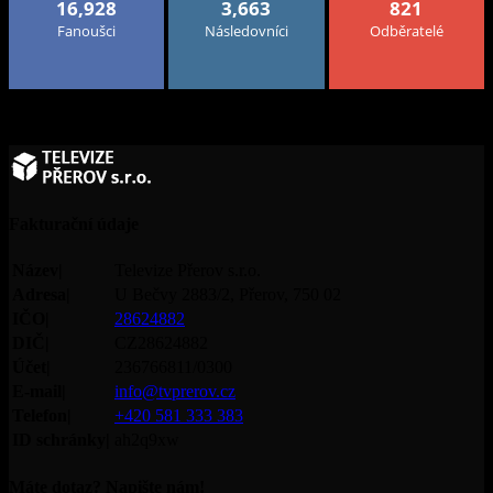
16,928
3,663
821
Fanoušci
Následovníci
Odběratelé
Fakturační údaje
Název|
Televize Přerov s.r.o.
Adresa|
U Bečvy 2883/2, Přerov, 750 02
IČO|
28624882
DIČ|
CZ28624882
Účet|
236766811/0300
E-mail|
info@tvprerov.cz
Telefon|
+420 581 333 383
ID schránky|
ah2q9xw
Máte dotaz? Napište nám!