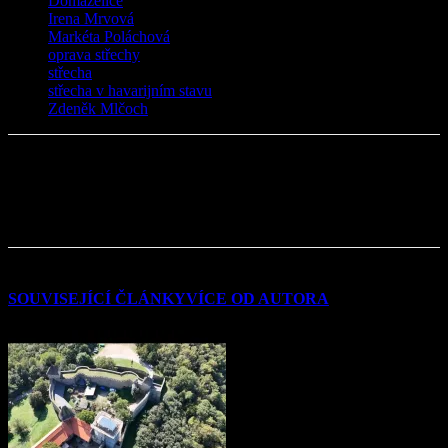
Domaželice
Irena Mrvová
Markéta Poláchová
oprava střechy
střecha
střecha v havarijním stavu
Zdeněk Mlčoch
SOUVISEJÍCÍ ČLÁNKY
VÍCE OD AUTORA