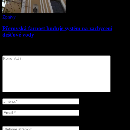
Zprávy
Přerovská farnost buduje systém na zachycení
dešťové vody
ZANECHAT ODPOVĚĎ
Please enter your comment!
Please enter your name here
You have entered an incorrect email address!
Please enter your email address here