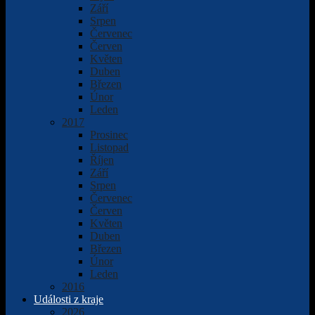
Září
Srpen
Červenec
Červen
Květen
Duben
Březen
Únor
Leden
2017
Prosinec
Listopad
Říjen
Září
Srpen
Červenec
Červen
Květen
Duben
Březen
Únor
Leden
2016
Události z kraje
2026