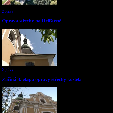
Zprávy
Oprava střechy na Helfštýně
Zprávy
Začíná 3. etapa opravy střechy kostela