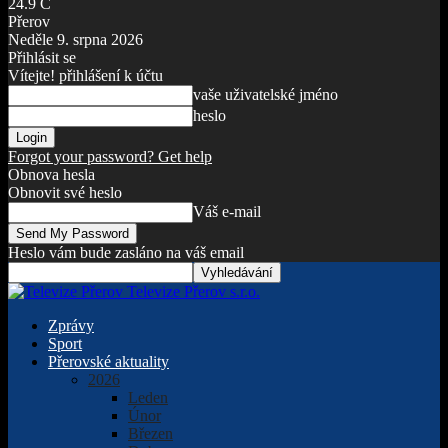
24.9
C
Přerov
Neděle 9. srpna 2026
Přihlásit se
Vítejte! přihlášení k účtu
vaše uživatelské jméno
heslo
Forgot your password? Get help
Obnova hesla
Obnovit své heslo
Váš e-mail
Heslo vám bude zasláno na váš email
Televize Přerov s.r.o.
Zprávy
Sport
Přerovské aktuality
2026
Leden
Únor
Březen