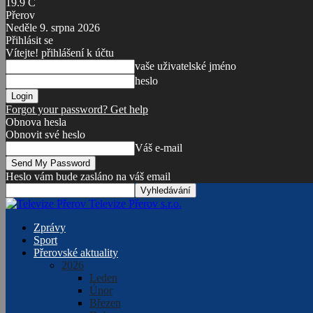
19.9
C
Přerov
Neděle 9. srpna 2026
Přihlásit se
Vítejte! přihlášení k účtu
vaše uživatelské jméno
heslo
Forgot your password? Get help
Obnova hesla
Obnovit své heslo
Váš e-mail
Heslo vám bude zasláno na váš email
Televize Přerov s.r.o.
Zprávy
Sport
Přerovské aktuality
2026
Leden
Únor
Březen