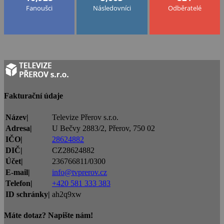
Fanoušci
Následovníci
Odběratelé
Fakturační údaje
Název|
Televize Přerov s.r.o.
Adresa|
U Bečvy 2883/2, Přerov, 750 02
IČO|
28624882
DIČ|
CZ28624882
Účet|
236766811/0300
E-mail|
info@tvprerov.cz
Telefon|
+420 581 333 383
ID schránky|
ah2q9xw
Máte dotaz? Napište nám!