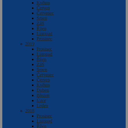
Květen
Červen
Červenec
Srpen
Září
Říjen
Listopad
Prosinec
2019
Prosinec
Listopad
Říjen
Září
Srpen
Červenec
Červen
Květen
Duben
Březen
Únor
Leden
2018
Prosinec
Listopad
Říjen