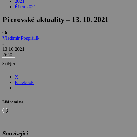
2021
Říjen 2021
Přerovské aktuality – 13. 10. 2021
Od
Vladimír Pospíšilík
-
13.10.2021
2650
Sdílejte:
X
Facebook
Líbí se mi to:
Načítání…
Související