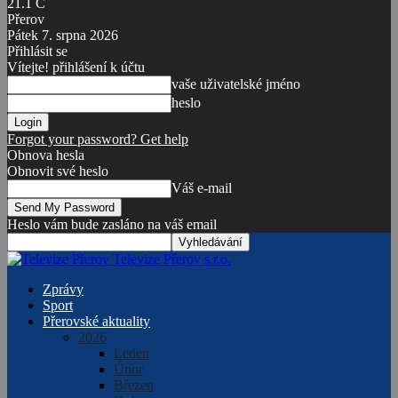
21.1
C
Přerov
Pátek 7. srpna 2026
Přihlásit se
Vítejte! přihlášení k účtu
vaše uživatelské jméno
heslo
Forgot your password? Get help
Obnova hesla
Obnovit své heslo
Váš e-mail
Heslo vám bude zasláno na váš email
Televize Přerov s.r.o.
Zprávy
Sport
Přerovské aktuality
2026
Leden
Únor
Březen