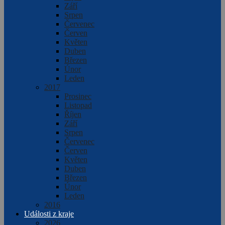
Září
Srpen
Červenec
Červen
Květen
Duben
Březen
Únor
Leden
2017
Prosinec
Listopad
Říjen
Září
Srpen
Červenec
Červen
Květen
Duben
Březen
Únor
Leden
2016
Události z kraje
2026