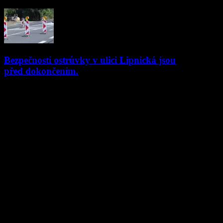
27.05.2025
Bezpečností ostrůvky v ulici Lipnická jsou
před dokončením.
08.10.2021