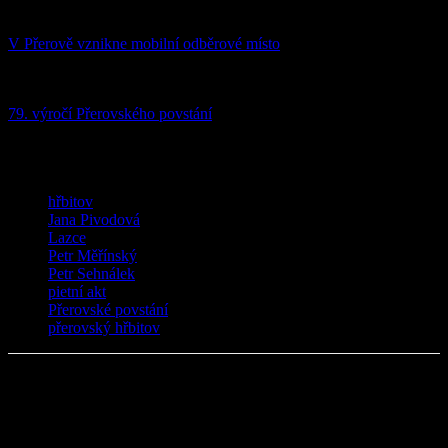
V „Zprávy“
V Přerově vznikne mobilní odběrové místo
23.03.2020
V „Zprávy“
79. výročí Přerovského povstání
04.05.2024
V „Zprávy“
TAGY
hřbitov
Jana Pivodová
Lazce
Petr Měřínský
Petr Sehnálek
pietní akt
Přerovské povstání
přerovský hřbitov