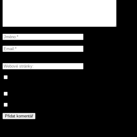
Please enter your comment!
Please enter your name here
You have entered an incorrect email address!
Please enter your email address here
Save my name, email, and website in this browser for the next
time I comment.
Informujte mě o nových komentářích e-mailem.
Informujte mě o nových příspěvcích e-mailem.
Archivy