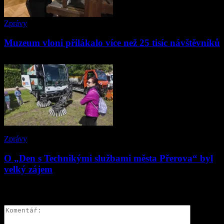
Zprávy
Muzeum vloni přilákalo více než 25 tisíc návštěvníků
Zprávy
O „Den s Technikými službami města Přerova“ byl
velký zájem
ZANECHAT ODPOVĚĎ