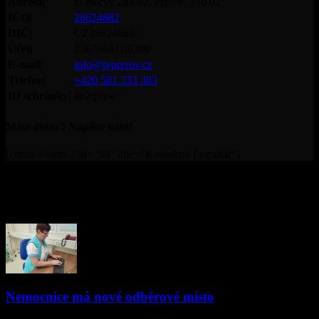
Adresa|
U Bečvy 2883/2, Přerov, 750 02
IČO|
28624882
DIČ|
CZ28624882
Účet|
236766811/0300
E-mail|
info@tvprerov.cz
Telefon|
+420 581 333 383
ID schránky|
ah2q9xw
Máte dotaz? Napište nám!
[contact-form-7 id=“38″ title=“Kontaktní formulář“]
© Televize Přerov s.r.o. | 2019 | Orgánem dohledu nad
provozováním televizního vysílání je Rada pro rozhlasové a
televizní vysílání.
PŘEČTĚTE SI
Nemocnice má nové odběrové místo