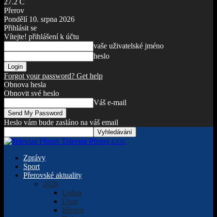
27.2
C
Přerov
Pondělí 10. srpna 2026
Přihlásit se
Vítejte! přihlášení k účtu
vaše uživatelské jméno
heslo
Forgot your password? Get help
Obnova hesla
Obnovit své heslo
Váš e-mail
Heslo vám bude zasláno na váš email
Televize Přerov s.r.o.
Zprávy
Sport
Přerovské aktuality
2026
Leden
Únor
Březen