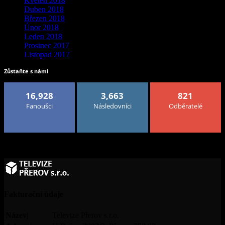
Květen 2018
Duben 2018
Březen 2018
Únor 2018
Leden 2018
Prosinec 2017
Listopad 2017
Zůstaňte s námi
16,928
3,663
821
Fanoušci
Následovníci
Odběratelé
Fakturační údaje
Název|
Televize Přerov s.r.o.