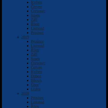
Květen
Červen
Červenec
Srpen
Září
Říjen
Listopad
Prosinec
2019
Prosinec
Listopad
Říjen
Září
Srpen
Červenec
Červen
Květen
Duben
Březen
Únor
Leden
2018
Prosinec
Listopad
Říjen