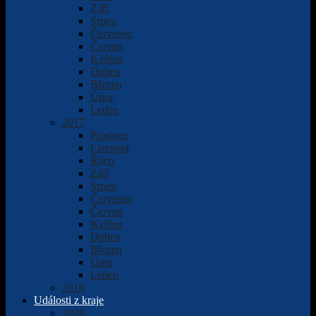
Září
Srpen
Červenec
Červen
Květen
Duben
Březen
Únor
Leden
2017
Prosinec
Listopad
Říjen
Září
Srpen
Červenec
Červen
Květen
Duben
Březen
Únor
Leden
2016
Události z kraje
2026