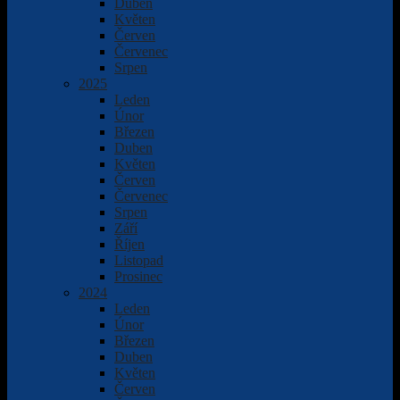
Duben
Květen
Červen
Červenec
Srpen
2025
Leden
Únor
Březen
Duben
Květen
Červen
Červenec
Srpen
Září
Říjen
Listopad
Prosinec
2024
Leden
Únor
Březen
Duben
Květen
Červen