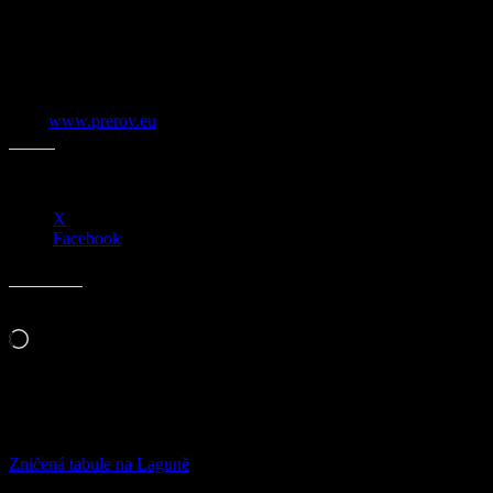
Město Přerov nebude oficiálně žádnou oslavu organizovat, zástupci
města ale uctí památku obětí. „V tichosti přineseme květiny
a pokloníme se těm, kteří za naši svobodu položili před tři čtvrtě
stoletím své životy. Děkujeme všem, kteří také takto vzpomenou
na hrdinství našich předků,“ říká závěrem přerovský primátor Petr
Měřínský.
Text:
www.prerov.eu
Sdílejte:
X
Facebook
Líbí se mi to:
Načítání…
Související
Zničená tabule na Laguně
21.12.2019