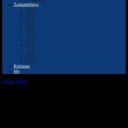
Zastupitelstva
2026
2025
2024
2023
2022
2021
2020
2019
2018
2016
2015
Reklama
My
Domů
Zprávy
Tabule připomenou osudy lidí, kteří účast
na přerovské vzpouře zaplatili životem