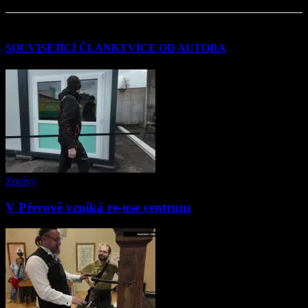
SOUVISEJÍCÍ ČLÁNKY
VÍCE OD AUTORA
Zprávy
V Přerově vzniká re-use centrum