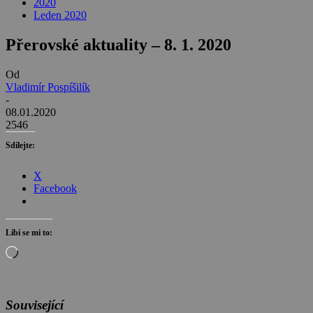
2020
Leden 2020
Přerovské aktuality – 8. 1. 2020
Od
Vladimír Pospíšilík
-
08.01.2020
2546
Sdílejte:
X
Facebook
Líbí se mi to:
Načítání…
Související