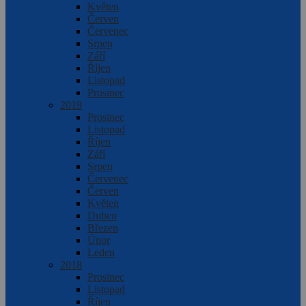
Květen
Červen
Červenec
Srpen
Září
Říjen
Listopad
Prosinec
2019
Prosinec
Listopad
Říjen
Září
Srpen
Červenec
Červen
Květen
Duben
Březen
Únor
Leden
2018
Prosinec
Listopad
Říjen