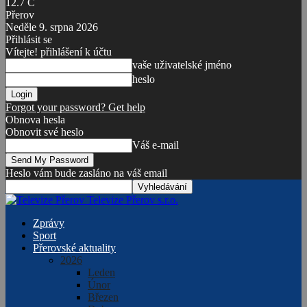
12.7
C
Přerov
Neděle 9. srpna 2026
Přihlásit se
Vítejte! přihlášení k účtu
vaše uživatelské jméno
heslo
Forgot your password? Get help
Obnova hesla
Obnovit své heslo
Váš e-mail
Heslo vám bude zasláno na váš email
Televize Přerov s.r.o.
Zprávy
Sport
Přerovské aktuality
2026
Leden
Únor
Březen