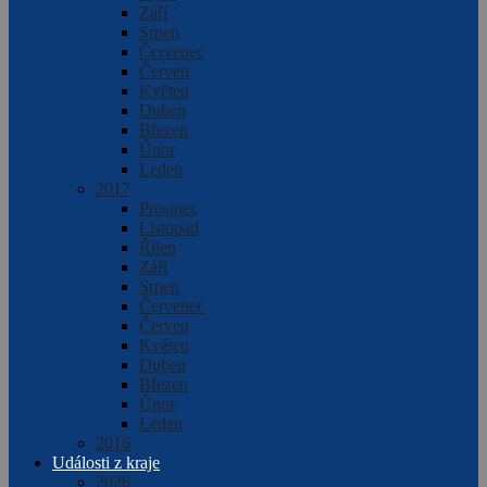
Září
Srpen
Červenec
Červen
Květen
Duben
Březen
Únor
Leden
2017
Prosinec
Listopad
Říjen
Září
Srpen
Červenec
Červen
Květen
Duben
Březen
Únor
Leden
2016
Události z kraje
2026