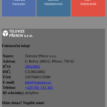
Fanoušci
Následovníci
Odběratelé
Fakturační údaje
Název|
Televize Přerov s.r.o.
Adresa|
U Bečvy 2883/2, Přerov, 750 02
IČO|
28624882
DIČ|
CZ28624882
Účet|
236766811/0300
E-mail|
info@tvprerov.cz
Telefon|
+420 581 333 383
ID schránky|
ah2q9xw
Máte dotaz? Napište nám!