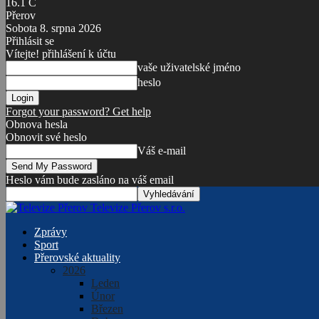
16.1
C
Přerov
Sobota 8. srpna 2026
Přihlásit se
Vítejte! přihlášení k účtu
vaše uživatelské jméno
heslo
Forgot your password? Get help
Obnova hesla
Obnovit své heslo
Váš e-mail
Heslo vám bude zasláno na váš email
Televize Přerov s.r.o.
Zprávy
Sport
Přerovské aktuality
2026
Leden
Únor
Březen