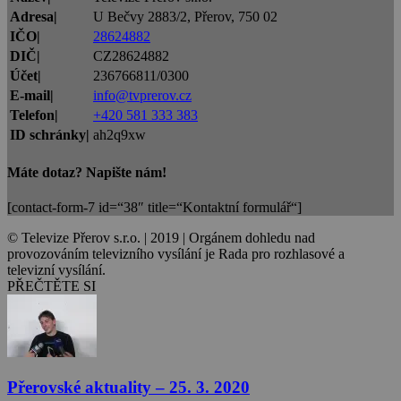
Adresa|
U Bečvy 2883/2, Přerov, 750 02
IČO|
28624882
DIČ|
CZ28624882
Účet|
236766811/0300
E-mail|
info@tvprerov.cz
Telefon|
+420 581 333 383
ID schránky|
ah2q9xw
Máte dotaz? Napište nám!
[contact-form-7 id=“38″ title=“Kontaktní formulář“]
© Televize Přerov s.r.o. | 2019 | Orgánem dohledu nad
provozováním televizního vysílání je Rada pro rozhlasové a
televizní vysílání.
PŘEČTĚTE SI
Přerovské aktuality – 25. 3. 2020