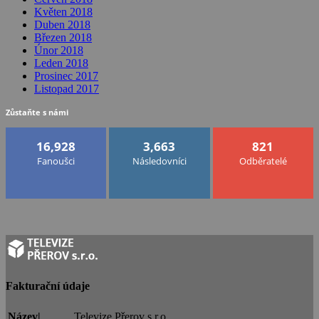
Květen 2018
Duben 2018
Březen 2018
Únor 2018
Leden 2018
Prosinec 2017
Listopad 2017
Zůstaňte s námi
16,928
3,663
821
Fanoušci
Následovníci
Odběratelé
Fakturační údaje
Název|
Televize Přerov s.r.o.