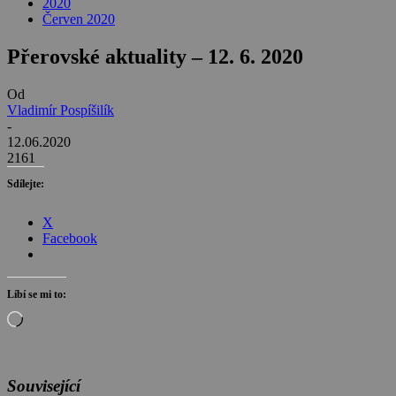
2020
Červen 2020
Přerovské aktuality – 12. 6. 2020
Od
Vladimír Pospíšilík
-
12.06.2020
2161
Sdílejte:
X
Facebook
Líbí se mi to:
Načítání…
Související