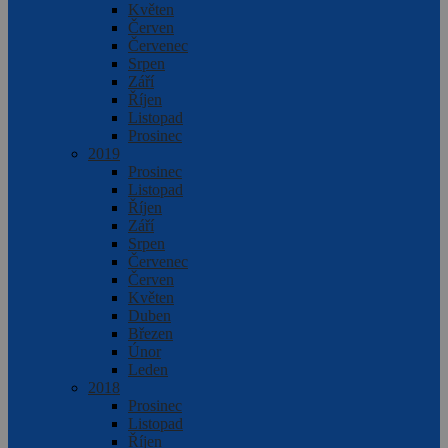
Květen
Červen
Červenec
Srpen
Září
Říjen
Listopad
Prosinec
2019
Prosinec
Listopad
Říjen
Září
Srpen
Červenec
Červen
Květen
Duben
Březen
Únor
Leden
2018
Prosinec
Listopad
Říjen