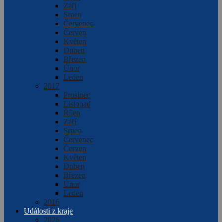
Září
Srpen
Červenec
Červen
Květen
Duben
Březen
Únor
Leden
2017
Prosinec
Listopad
Říjen
Září
Srpen
Červenec
Červen
Květen
Duben
Březen
Únor
Leden
2016
Události z kraje
2026