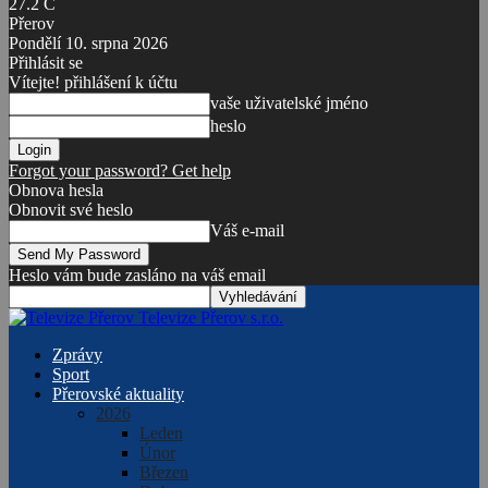
27.2
C
Přerov
Pondělí 10. srpna 2026
Přihlásit se
Vítejte! přihlášení k účtu
vaše uživatelské jméno
heslo
Forgot your password? Get help
Obnova hesla
Obnovit své heslo
Váš e-mail
Heslo vám bude zasláno na váš email
Televize Přerov s.r.o.
Zprávy
Sport
Přerovské aktuality
2026
Leden
Únor
Březen