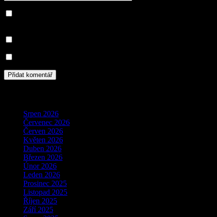
Save my name, email, and website in this browser for the next
time I comment.
Informujte mě o nových komentářích e-mailem.
Informujte mě o nových příspěvcích e-mailem.
Archivy
Srpen 2026
Červenec 2026
Červen 2026
Květen 2026
Duben 2026
Březen 2026
Únor 2026
Leden 2026
Prosinec 2025
Listopad 2025
Říjen 2025
Září 2025