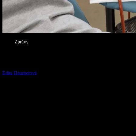
Zprávy
Odběr darovaný od srdce
Od
Edita Hausnerová
-
22.09.2020
2282
Transfuzní stanice v Nemocnici AGEL Přerov připravuje
na poslední zářijové úterý (29. 9.) akci pro dárce krve nazvanou
„Odběr darovaný od srdce“, která se koná u příležitosti
Světového dne srdce.
Darovat krev může přijít každý občan ve věku od 18 do 65 let
(prvodárci ve věku do 60 let).
„Podmínkou je to, aby se člověk cítil