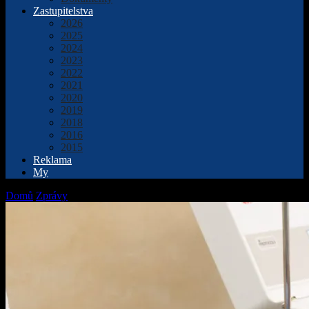
Zastupitelstva
2026
2025
2024
2023
2022
2021
2020
2019
2018
2016
2015
Reklama
My
Domů
Zprávy
Odběr darovaný od srdce