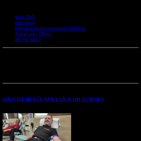
TAGY
akce 29.9.
daruj krev
Hematologicko-transfúzní oddělení
Nemocnice Přerov
úbytek dárců
SOUVISEJÍCÍ ČLÁNKY
VÍCE OD AUTORA