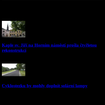
© Televize Přerov s.r.o. | 2019 | Orgánem dohledu nad
provozováním televizního vysílání je Rada pro rozhlasové a
televizní vysílání.
PŘEČTĚTE SI
Kaple sv. Jiří na Horním náměstí prošla čtyřletou
rekonstrukcí
31.05.2018
Cyklostezku by mohly doplnit solární lampy
13.07.2023