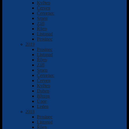
Květen
Červen
Červenec
Srpen
Září
Říjen
Listopad
Prosinec
2019
Prosinec
Listopad
Říjen
Září
Srpen
Červenec
Červen
Květen
Duben
Březen
Únor
Leden
2018
Prosinec
Listopad
Říjen