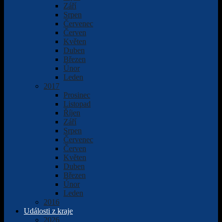
Září
Srpen
Červenec
Červen
Květen
Duben
Březen
Únor
Leden
2017
Prosinec
Listopad
Říjen
Září
Srpen
Červenec
Červen
Květen
Duben
Březen
Únor
Leden
2016
Události z kraje
2026