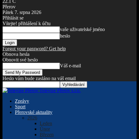
22.1
C
Přerov
Pátek 7. srpna 2026
Přihlásit se
Vítejte! přihlášení k účtu
vaše uživatelské jméno
heslo
Forgot your password? Get help
Obnova hesla
Obnovit své heslo
Váš e-mail
Heslo vám bude zasláno na váš email
Televize Přerov s.r.o.
Zprávy
Sport
Přerovské aktuality
2026
Leden
Únor
Březen