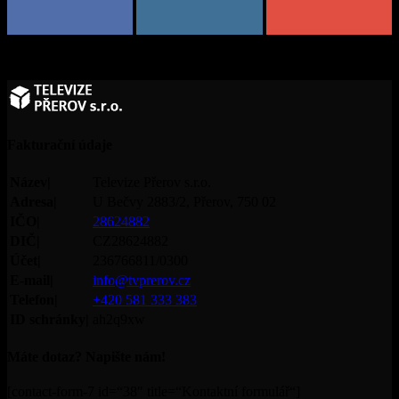
Fakturační údaje
Název|
Televize Přerov s.r.o.
Adresa|
U Bečvy 2883/2, Přerov, 750 02
IČO|
28624882
DIČ|
CZ28624882
Účet|
236766811/0300
E-mail|
info@tvprerov.cz
Telefon|
+420 581 333 383
ID schránky|
ah2q9xw
Máte dotaz? Napište nám!
[contact-form-7 id=“38″ title=“Kontaktní formulář“]