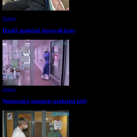
Zprávy
Hasiči společně darovali krev
Zprávy
Nemocnice omezuje neakutní péči