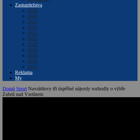
Zastupitelstva
2026
2025
2024
2023
2022
2021
2020
2019
2018
2016
2015
Reklama
My
Domů
Sport
Navrátilovy tři úspěšné nájezdy rozhodly o výhře
Zubrů nad Vsetínem