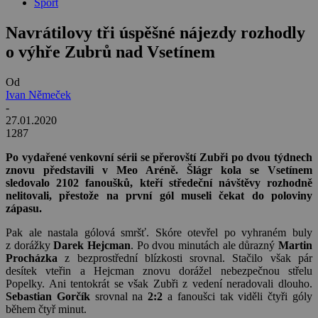
Sport
Navrátilovy tři úspěšné nájezdy rozhodly
o výhře Zubrů nad Vsetínem
Od
Ivan Němeček
-
27.01.2020
1287
Po vydařené venkovní sérii se přerovští Zubři po dvou týdnech
znovu představili v Meo Aréně. Šlágr kola se Vsetínem
sledovalo 2102 fanoušků, kteří středeční návštěvy rozhodně
nelitovali, přestože na první gól museli čekat do poloviny
zápasu.
Pak ale nastala gólová smršť. Skóre otevřel po vyhraném buly
z dorážky
Darek Hejcman
. Po dvou minutách ale důrazný
Martin
Procházka
z bezprostřední blízkosti srovnal. Stačilo však pár
desítek vteřin a Hejcman znovu dorážel nebezpečnou střelu
Popelky. Ani tentokrát se však Zubři z vedení neradovali dlouho.
Sebastian Gorčík
srovnal na
2:2
a fanoušci tak viděli čtyři góly
během čtyř minut.