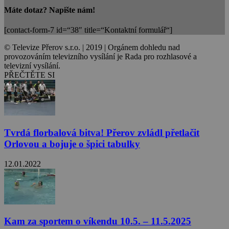
Máte dotaz? Napište nám!
[contact-form-7 id=“38″ title=“Kontaktní formulář“]
© Televize Přerov s.r.o. | 2019 | Orgánem dohledu nad
provozováním televizního vysílání je Rada pro rozhlasové a
televizní vysílání.
PŘEČTĚTE SI
Tvrdá florbalová bitva! Přerov zvládl přetlačit
Orlovou a bojuje o špici tabulky
12.01.2022
Kam za sportem o víkendu 10.5. – 11.5.2025