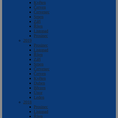
Květen
Červen
Červenec
Srpen
Září
Říjen
Listopad
Prosinec
2019
Prosinec
Listopad
Říjen
Září
Srpen
Červenec
Červen
Květen
Duben
Březen
Únor
Leden
2018
Prosinec
Listopad
Říjen