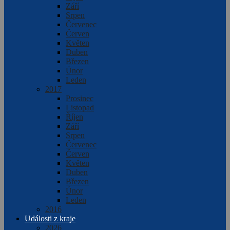
Září
Srpen
Červenec
Červen
Květen
Duben
Březen
Únor
Leden
2017
Prosinec
Listopad
Říjen
Září
Srpen
Červenec
Červen
Květen
Duben
Březen
Únor
Leden
2016
Události z kraje
2026