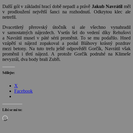
Další gól v základní hrací době nepadl a právě
Jakub Navrátil
měl
v prodloužení největší šanci na rozhodnutí. Odkrytou klec ale
netrefil.
Dvacetiletý přerovský útočník si ale všechno vynahradil
v samostatných nájezdech. Vsetín šel do vedení díky Rehušovi
a Navrátil musel v páté sérii proměnit. To se mu podařilo. Hned
vzápětí si nájezd zopakoval a poslal Bláhovy krásný pozdrav
mezi betony. Na tuto trefu ještě odpověděl Gorčík, Navrátil však
proměnil i třetí nájezd. A protože Gorčík podruhé na Klimeše
nevyzrál, dva body brali Zubři.
Sdílejte:
X
Facebook
Líbí se mi to:
Načítání…