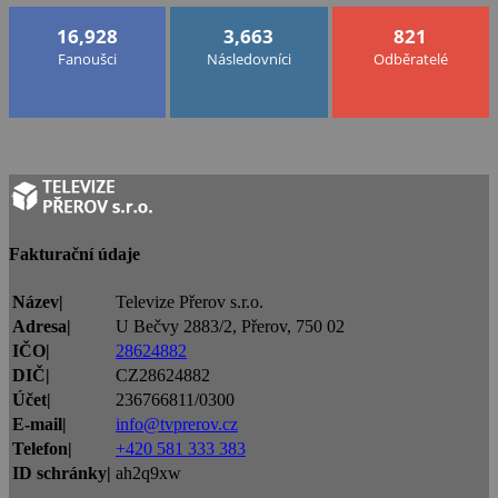
16,928
3,663
821
Fanoušci
Následovníci
Odběratelé
Fakturační údaje
Název|
Televize Přerov s.r.o.
Adresa|
U Bečvy 2883/2, Přerov, 750 02
IČO|
28624882
DIČ|
CZ28624882
Účet|
236766811/0300
E-mail|
info@tvprerov.cz
Telefon|
+420 581 333 383
ID schránky|
ah2q9xw