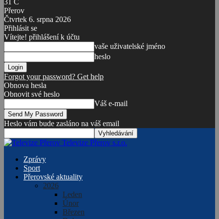
31
C
Přerov
Čtvrtek 6. srpna 2026
Přihlásit se
Vítejte! přihlášení k účtu
vaše uživatelské jméno
heslo
Forgot your password? Get help
Obnova hesla
Obnovit své heslo
Váš e-mail
Heslo vám bude zasláno na váš email
Televize Přerov s.r.o.
Zprávy
Sport
Přerovské aktuality
2026
Leden
Únor
Březen