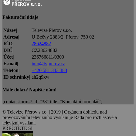
Fakturační údaje
Název|
Televize Přerov s.r.o.
Adresa|
U Bečvy 2883/2, Přerov, 750 02
IČO|
28624882
DIČ|
CZ28624882
Účet|
236766811/0300
E-mail|
info@tvprerov.cz
Telefon|
+420 581 333 383
ID schránky|
ah2q9xw
Máte dotaz? Napište nám!
[contact-form-7 id=“38″ title=“Kontaktní formulář“]
© Televize Přerov s.r.o. | 2019 | Orgánem dohledu nad
provozováním televizního vysílání je Rada pro rozhlasové a
televizní vysílání.
PŘEČTĚTE SI