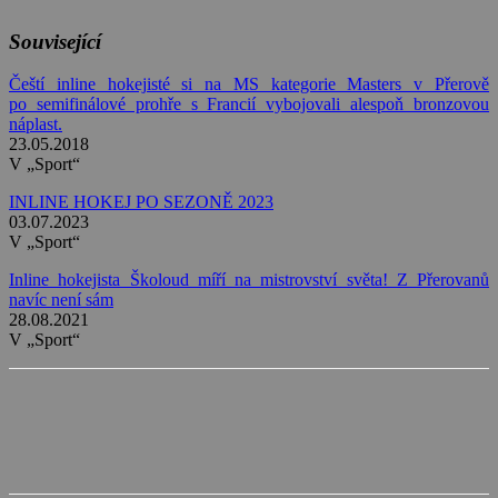
Související
Čeští inline hokejisté si na MS kategorie Masters v Přerově
po semifinálové prohře s Francií vybojovali alespoň bronzovou
náplast.
23.05.2018
V „Sport“
INLINE HOKEJ PO SEZONĚ 2023
03.07.2023
V „Sport“
Inline hokejista Školoud míří na mistrovství světa! Z Přerovanů
navíc není sám
28.08.2021
V „Sport“