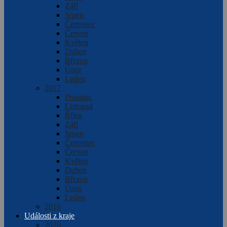
Září
Srpen
Červenec
Červen
Květen
Duben
Březen
Únor
Leden
2017
Prosinec
Listopad
Říjen
Září
Srpen
Červenec
Červen
Květen
Duben
Březen
Únor
Leden
2016
Události z kraje
2026