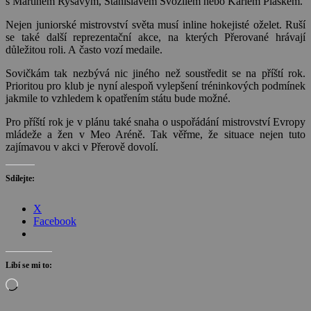
s Martinem Ryšavým, Stanislavem Svozilem nebo Karlem Pláškem.
Nejen juniorské mistrovství světa musí inline hokejisté oželet. Ruší
se také další reprezentační akce, na kterých Přerované hrávají
důležitou roli. A často vozí medaile.
Sovičkám tak nezbývá nic jiného než soustředit se na příští rok.
Prioritou pro klub je nyní alespoň vylepšení tréninkových podmínek
jakmile to vzhledem k opatřením státu bude možné.
Pro příští rok je v plánu také snaha o uspořádání mistrovství Evropy
mládeže a žen v Meo Aréně. Tak věřme, že situace nejen tuto
zajímavou v akci v Přerově dovolí.
Sdílejte:
X
Facebook
Líbí se mi to:
Načítání…