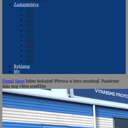
Zastupitelstva
2026
2025
2024
2023
2022
2021
2020
2019
2018
2016
2015
Reklama
My
Domů
Sport
Inline hokejisté Přerova si letos nezahrají. Pandemie
dala stop všem soutěžím