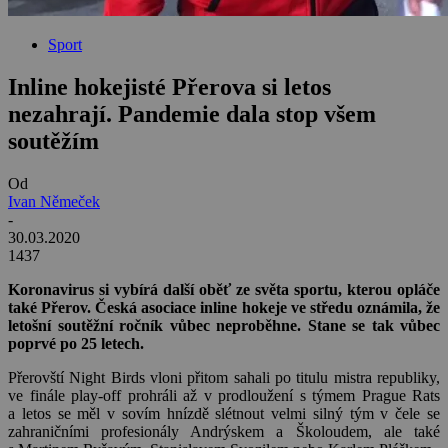
Sport
Inline hokejisté Přerova si letos
nezahrají. Pandemie dala stop všem
soutěžím
Od
Ivan Němeček
-
30.03.2020
1437
Koronavirus si vybírá další oběť ze světa sportu, kterou opláče
také Přerov. Česká asociace inline hokeje ve středu oznámila, že
letošní soutěžní ročník vůbec neproběhne. Stane se tak vůbec
poprvé po 25 letech.
Přerovští Night Birds vloni přitom sahali po titulu mistra republiky,
ve finále play-off prohráli až v prodloužení s týmem Prague Rats
a letos se měl v sovím hnízdě slétnout velmi silný tým v čele se
zahraničními profesionály Andrýskem a Školoudem, ale také