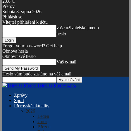
23.8
C
Přerov
Sobota 8. srpna 2026
Přihlásit se
Vítejte! přihlášení k účtu
vaše uživatelské jméno
heslo
Forgot your password? Get help
Obnova hesla
Obnovit své heslo
Váš e-mail
Heslo vám bude zasláno na váš email
Televize Přerov s.r.o.
Zprávy
Sport
Přerovské aktuality
2026
Leden
Únor
Březen