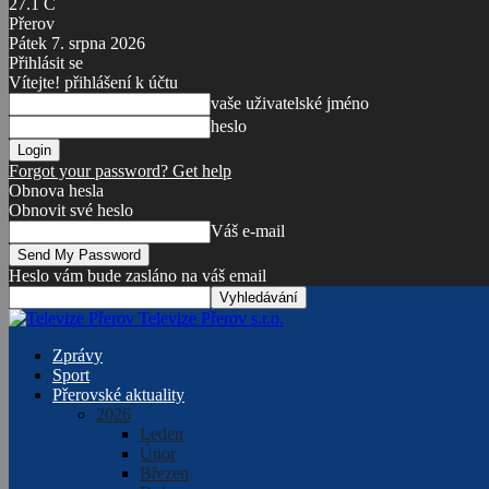
27.1
C
Přerov
Pátek 7. srpna 2026
Přihlásit se
Vítejte! přihlášení k účtu
vaše uživatelské jméno
heslo
Forgot your password? Get help
Obnova hesla
Obnovit své heslo
Váš e-mail
Heslo vám bude zasláno na váš email
Televize Přerov s.r.o.
Zprávy
Sport
Přerovské aktuality
2026
Leden
Únor
Březen