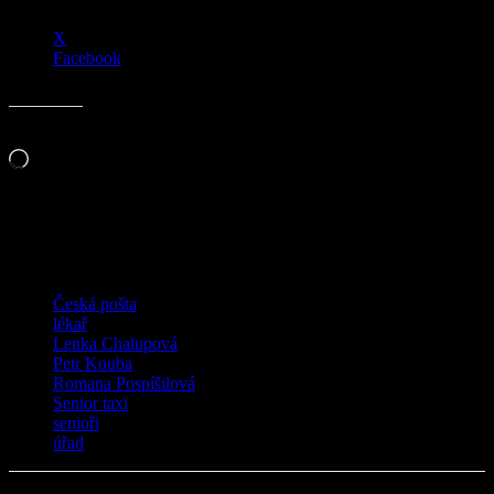
X
Facebook
Líbí se mi to:
Načítání…
Související
TAGY
Česká pošta
lékař
Lenka Chalupová
Petr Kouba
Romana Pospíšilová
Senior taxi
senioři
úřad