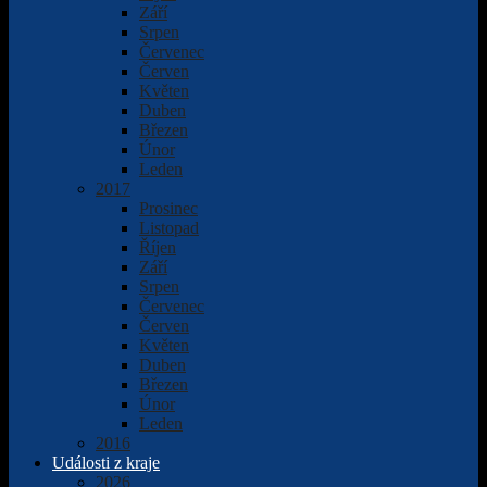
Září
Srpen
Červenec
Červen
Květen
Duben
Březen
Únor
Leden
2017
Prosinec
Listopad
Říjen
Září
Srpen
Červenec
Červen
Květen
Duben
Březen
Únor
Leden
2016
Události z kraje
2026