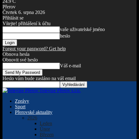
24.9
C
Přerov
Čtvrtek 6. srpna 2026
Přihlásit se
Vítejte! přihlášení k účtu
vaše uživatelské jméno
heslo
Forgot your password? Get help
Obnova hesla
Obnovit své heslo
Váš e-mail
Heslo vám bude zasláno na váš email
Televize Přerov s.r.o.
Zprávy
Sport
Přerovské aktuality
2026
Leden
Únor
Březen