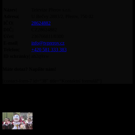
Název|
Televize Přerov s.r.o.
Adresa|
U Bečvy 2883/2, Přerov, 750 02
IČO|
28624882
DIČ|
CZ28624882
Účet|
236766811/0300
E-mail|
info@tvprerov.cz
Telefon|
+420 581 333 383
ID schránky|
ah2q9xw
Máte dotaz? Napište nám!
[contact-form-7 id=“38″ title=“Kontaktní formulář“]
© Televize Přerov s.r.o. | 2019 | Orgánem dohledu nad
provozováním televizního vysílání je Rada pro rozhlasové a
televizní vysílání.
PŘEČTĚTE SI