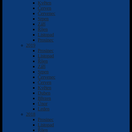
Květen
Červen
Červenec
Srpen
Září
Říjen
Listopad
Prosinec
2019
Prosinec
Listopad
Říjen
Září
Srpen
Červenec
Červen
Květen
Duben
Březen
Únor
Leden
2018
Prosinec
Listopad
Říjen