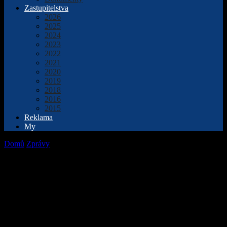
Zastupitelstva
2026
2025
2024
2023
2022
2021
2020
2019
2018
2016
2015
Reklama
My
Domů
Zprávy
Senior taxi jezdí v Přerově téměř dva roky, zájem je
vysoký