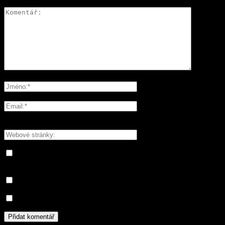
Please enter your comment!
Please enter your name here
You have entered an incorrect email address!
Please enter your email address here
Save my name, email, and website in this browser for the next
time I comment.
Informujte mě o nových komentářích e-mailem.
Informujte mě o nových příspěvcích e-mailem.