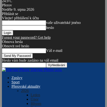
24.9
C
Přerov
Neděle 9. srpna 2026
Přihlásit se
Vítejte! přihlášení k účtu
vaše uživatelské jméno
heslo
Forgot your password? Get help
Obnova hesla
Obnovit své heslo
Váš e-mail
Heslo vám bude zasláno na váš email
Televize Přerov s.r.o.
Zprávy
Sport
Přerovské aktuality
2026
Leden
Únor
Březen