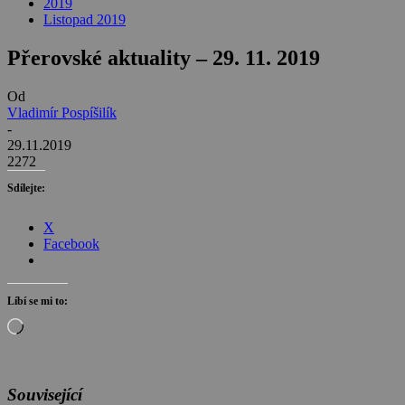
2019
Listopad 2019
Přerovské aktuality – 29. 11. 2019
Od
Vladimír Pospíšilík
-
29.11.2019
2272
Sdílejte:
X
Facebook
Líbí se mi to:
Načítání…
Související