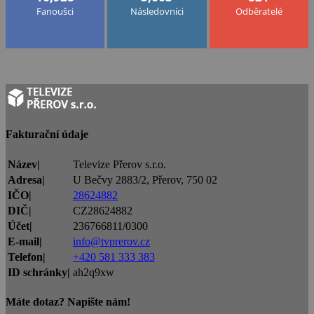
Fanoušci
Následovníci
Odběratelé
Fakturační údaje
Název|
Televize Přerov s.r.o.
Adresa|
U Bečvy 2883/2, Přerov, 750 02
IČO|
28624882
DIČ|
CZ28624882
Účet|
236766811/0300
E-mail|
info@tvprerov.cz
Telefon|
+420 581 333 383
ID schránky|
ah2q9xw
Máte dotaz? Napište nám!