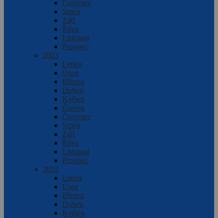
Červenec
Srpen
Září
Říjen
Listopad
Prosinec
2023
Leden
Únor
Březen
Duben
Květen
Červen
Červenec
Srpen
Září
Říjen
Listopad
Prosinec
2022
Leden
Únor
Březen
Duben
Květen