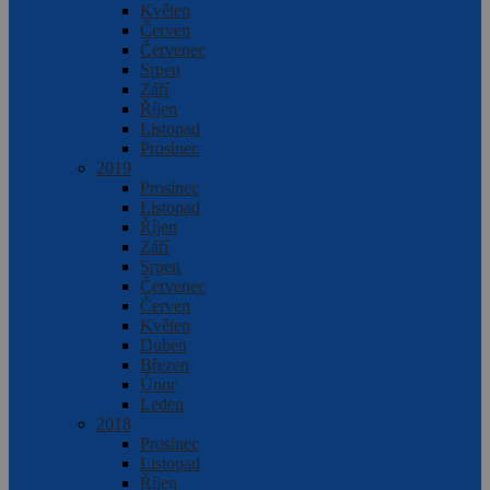
Květen
Červen
Červenec
Srpen
Září
Říjen
Listopad
Prosinec
2019
Prosinec
Listopad
Říjen
Září
Srpen
Červenec
Červen
Květen
Duben
Březen
Únor
Leden
2018
Prosinec
Listopad
Říjen