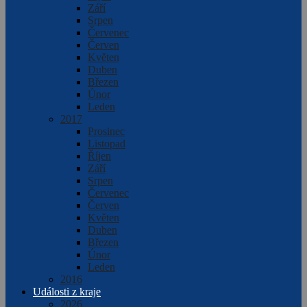
Září
Srpen
Červenec
Červen
Květen
Duben
Březen
Únor
Leden
2017
Prosinec
Listopad
Říjen
Září
Srpen
Červenec
Červen
Květen
Duben
Březen
Únor
Leden
2016
Události z kraje
2026